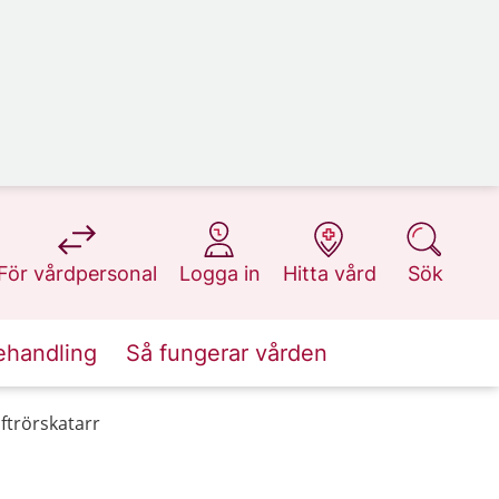
på 1177.se
på 1177.se
på 1177.se
på 1177.se
För vårdpersonal
Logga in
Hitta vård
Sök
ehandling
Så fungerar vården
ftrörskatarr