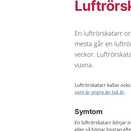
Luftrörs
En luftrörskatarr or
mesta går en luftrörs
veckor. Luftrörskat
vuxna.
Luftrörskatarr kallas ocks
som är yngre än två år
.
Symtom
En luftrörskatarr börjar 
eller så börjar hostan eft