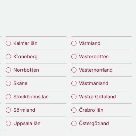
Kalmar län
Värmland
Kronoberg
Västerbotten
Norrbotten
Västernorrland
Skåne
Västmanland
Stockholms län
Västra Götaland
Sörmland
Örebro län
Uppsala län
Östergötland