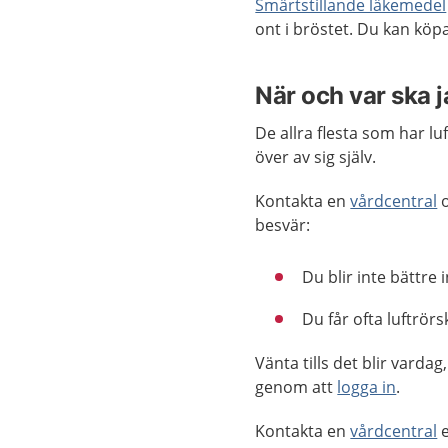
Smärtstillande läkemedel
ont i bröstet. Du kan kö
När och var ska 
De allra flesta som har l
över av sig själv.
Kontakta en
vårdcentral
o
besvär:
Du blir inte bättre i
Du får ofta luftrörs
Vänta tills det blir vard
genom att
logga in
.
Kontakta en
vårdcentral
e