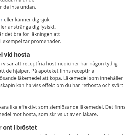
r de inte undan.
er
eller känner dig sjuk.
ler anstränga dig fysiskt.
r det bra för läkningen att
till exempel tar promenader.
l vid hosta
m visar att receptfria hostmediciner har någon tydlig
att de hjälper. På apoteket finns receptfria
sande läkemedel att köpa. Läkemedel som innehåller
apin kan ha viss effekt om du har rethosta och svårt
vara lika effektivt som slemlösande läkemedel. Det finns
edel mot hosta, som skrivs ut av en läkare.
 ont i bröstet