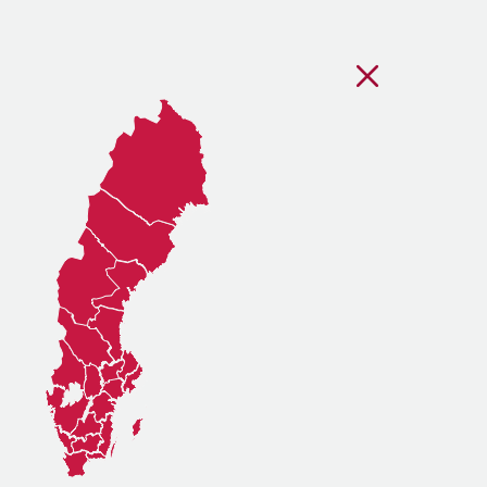
Stäng regionsvälj