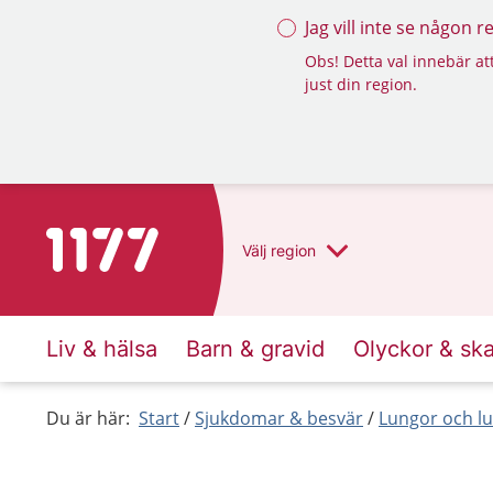
Jag vill inte se någon 
Obs! Detta val innebär att
just din region.
Till startsidan för 1177
Välj
region
Liv & hälsa
Barn & gravid
Olyckor & sk
Du är här:
Start
Sjukdomar & besvär
Lungor och lu