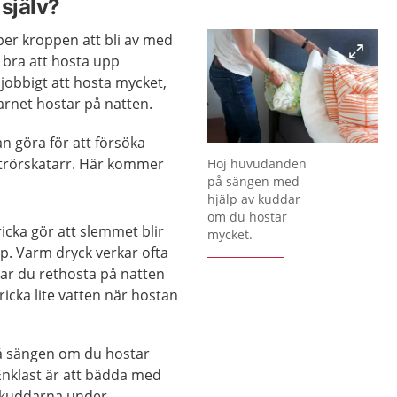
själv?
er kroppen att bli av med
r bra att hosta upp
jobbigt att hosta mycket,
barnet hostar på natten.
an göra för att försöka
Förstora bilden
uftrörskatarr. Här kommer
Höj huvudänden
på sängen med
hjälp av kuddar
om du hostar
ricka gör att slemmet blir
mycket.
pp. Varm dryck verkar ofta
Har du rethosta på natten
ricka lite vatten när hostan
 sängen om du hostar
Enklast är att bädda med
 kuddarna under