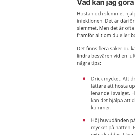
Vad kan jag göra 
Hostan och slemmet hjälp
infektionen. Det är därfö
slemmet. Men det är ofta 
framför allt om du eller 
Det finns flera saker du k
lindra besvären vid en l
några tips:
Drick mycket. Att d
lättare att hosta u
lenande i svalget. 
kan det hjälpa att d
kommer.
Höj huvudänden på
mycket på natten. 
extra kuddar. Lägg