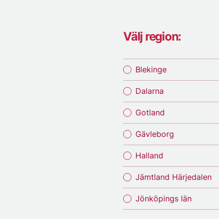
Välj region:
Blekinge
Dalarna
Gotland
Gävleborg
Halland
Jämtland Härjedalen
Jönköpings län