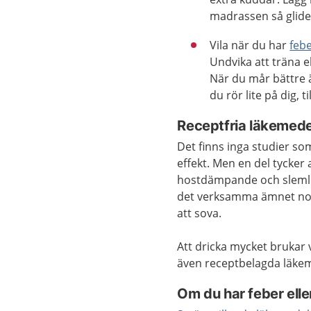
madrassen så glide
Vila när du har
feb
Undvika att träna el
När du mår bättre ä
du rör lite på dig, 
Receptfria läkemede
Det finns inga studier so
effekt. Men en del tycker 
hostdämpande och slemlö
det verksamma ämnet nosk
att sova.
Att dricka mycket brukar 
även receptbelagda läkem
Om du har feber eller