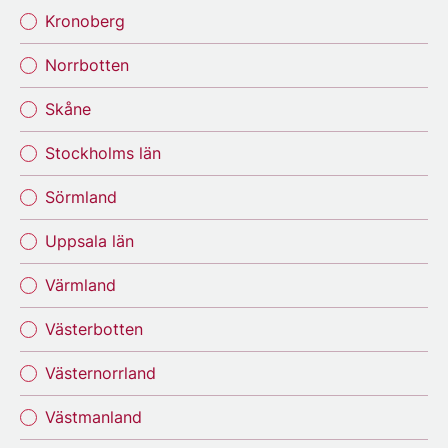
Kronoberg
Norrbotten
Skåne
Stockholms län
Sörmland
Uppsala län
Värmland
Västerbotten
Västernorrland
Västmanland