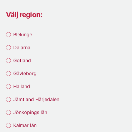
Välj region:
Blekinge
Dalarna
Gotland
Gävleborg
Halland
Jämtland Härjedalen
Jönköpings län
Kalmar län