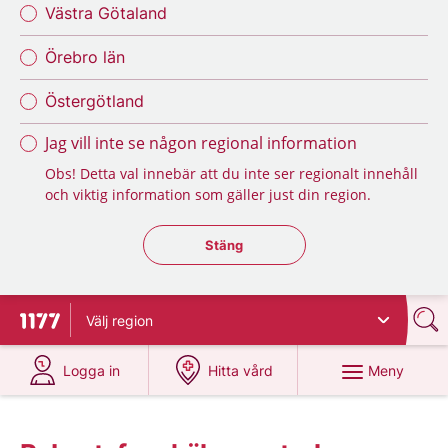
Västra Götaland
Örebro län
Östergötland
Jag vill inte se någon regional information
Obs! Detta val innebär att du inte ser regionalt innehåll
och viktig information som gäller just din region.
Stäng regionsväljaren
Stäng
Välj
region
Till startsidan för 1177
på 1177.se
på 1177.se
Meny
Logga in
Hitta vård