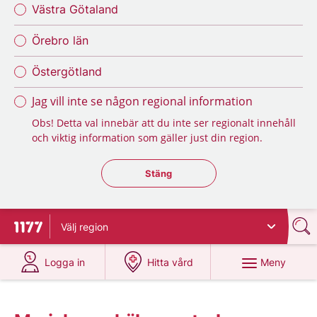
Västra Götaland
Örebro län
Östergötland
Jag vill inte se någon regional information
Obs! Detta val innebär att du inte ser regionalt innehåll
och viktig information som gäller just din region.
Stäng regionsväljaren
Stäng
Välj
region
Till startsidan för 1177
på 1177.se
på 1177.se
Meny
Logga in
Hitta vård