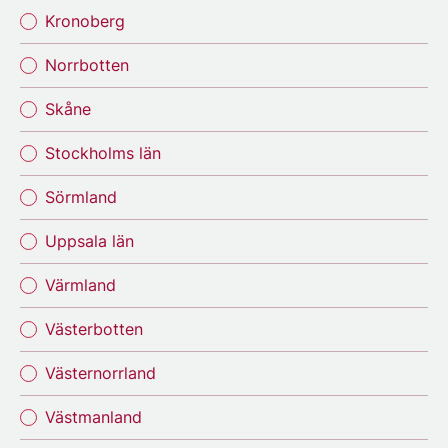
Kronoberg
Norrbotten
Skåne
Stockholms län
Sörmland
Uppsala län
Värmland
Västerbotten
Västernorrland
Västmanland