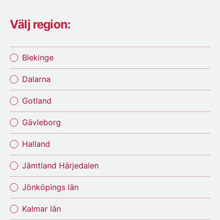
Välj region:
Blekinge
Dalarna
Gotland
Gävleborg
Halland
Jämtland Härjedalen
Jönköpings län
Kalmar län