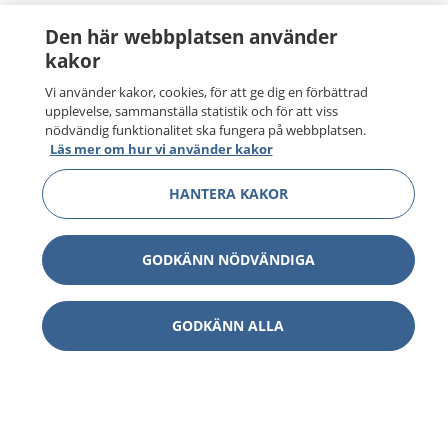
Den här webbplatsen använder
kakor
Vi använder kakor, cookies, för att ge dig en förbättrad
upplevelse, sammanställa statistik och för att viss
nödvändig funktionalitet ska fungera på webbplatsen.
Läs mer om hur vi använder kakor
HANTERA KAKOR
GODKÄNN NÖDVÄNDIGA
GODKÄNN ALLA
1177
–
tryggt om din hälsa och vård
På 1177.se får du råd om hälsa och information om