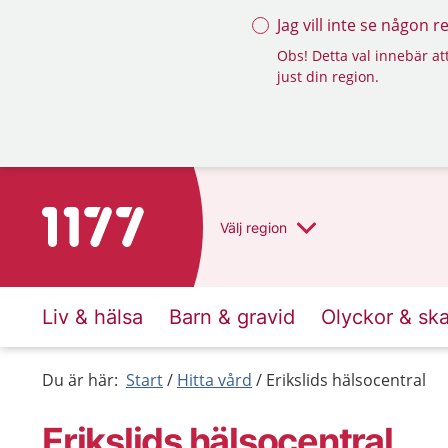
Jag vill inte se någon 
Obs! Detta val innebär att
just din region.
Till startsidan för 1177
Välj
region
Liv & hälsa
Barn & gravid
Olyckor & sk
Du är här:
Start
Hitta vård
Erikslids hälsocentral
Erikslids hälsocentral