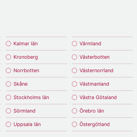
Kalmar län
Värmland
Kronoberg
Västerbotten
Norrbotten
Västernorrland
Skåne
Västmanland
Stockholms län
Västra Götaland
Sörmland
Örebro län
Uppsala län
Östergötland