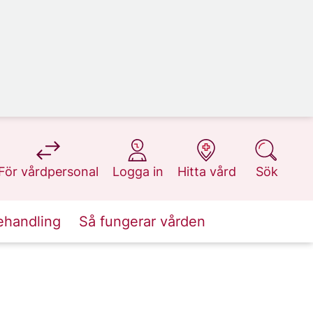
på 1177.se
på 1177.se
på 1177.se
på 1177.se
För vårdpersonal
Logga in
Hitta vård
Sök
ehandling
Så fungerar vården