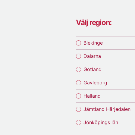
Välj region:
Blekinge
Dalarna
Gotland
Gävleborg
Halland
Jämtland Härjedalen
Jönköpings län