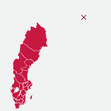
Stäng regionsvälj