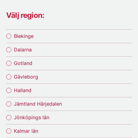
Välj region:
Blekinge
Dalarna
Gotland
Gävleborg
Halland
Jämtland Härjedalen
Jönköpings län
Kalmar län