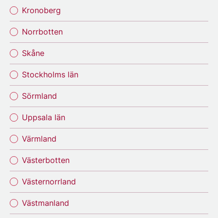
Kronoberg
Norrbotten
Skåne
Stockholms län
Sörmland
Uppsala län
Värmland
Västerbotten
Västernorrland
Västmanland