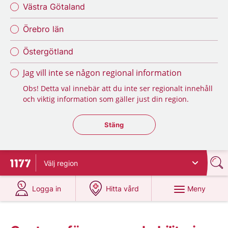
Västra Götaland
Örebro län
Östergötland
Jag vill inte se någon regional information
Obs! Detta val innebär att du inte ser regionalt innehåll
och viktig information som gäller just din region.
Stäng regionsväljaren
Stäng
Välj
region
Till startsidan för 1177
på 1177.se
på 1177.se
Meny
Logga in
Hitta vård