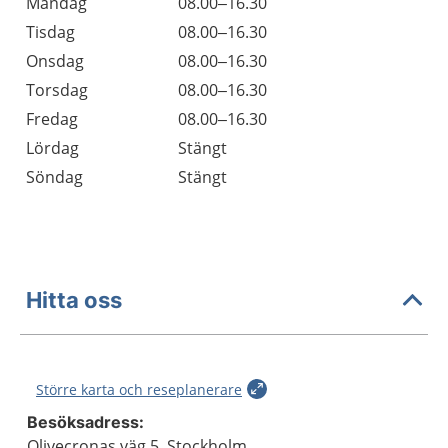
Öppettider
Kommentarer
Måndag
08.00–16.30
Dag
Tisdag
08.00–16.30
Onsdag
08.00–16.30
Torsdag
08.00–16.30
Fredag
08.00–16.30
Lördag
Stängt
Söndag
Stängt
Hitta oss
Större karta och reseplanerare
Besöksadress:
Olivecronas väg 5, Stockholm