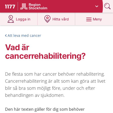
Du har valt region
Stockholms län
.
Till startsidan för 1177
på 1177.se
på 1177.se
Meny
Logga in
Hitta vård
Att leva med cancer
Vad är
cancerrehabilitering?
De flesta som har cancer behöver rehabilitering.
Cancerrehabilitering är allt som kan göra att livet
blir så bra som möjligt före, under och efter
behandlingen av sjukdomen.
Den här texten gäller för dig som behöver