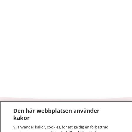
Den här webbplatsen använder
1177
–
tryggt om din hälsa och vård
kakor
På 1177.se får du råd om hälsa och information om
Vi använder kakor, cookies, för att ge dig en förbättrad