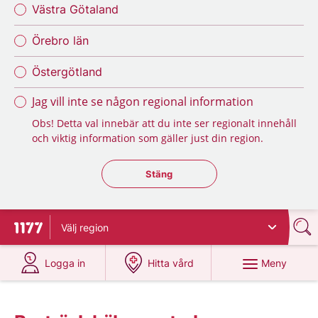
Västra Götaland
Örebro län
Östergötland
Jag vill inte se någon regional information
Obs! Detta val innebär att du inte ser regionalt innehåll
och viktig information som gäller just din region.
Stäng regionsväljaren
Stäng
Välj
region
Till startsidan för 1177
på 1177.se
på 1177.se
Meny
Logga in
Hitta vård