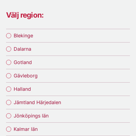
Välj region:
Blekinge
Dalarna
Gotland
Gävleborg
Halland
Jämtland Härjedalen
Jönköpings län
Kalmar län