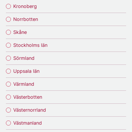
Kronoberg
Norrbotten
Skåne
Stockholms län
Sörmland
Uppsala län
Värmland
Västerbotten
Västernorrland
Västmanland