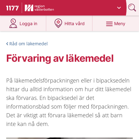
Du har valt region
Västerbotten
.
Till startsidan för 1177
på 1177.se
på 1177.se
Meny
Logga in
Hitta vård
Råd om läkemedel
Förvaring av läkemedel
På läkemedelsförpackningen eller i bipacksedeln
hittar du alltid information om hur ditt läkemedel
ska förvaras. En bipacksedel är det
informationsblad som följer med förpackningen.
Det är viktigt att förvara läkemedel så att barn
inte kan nå dem.