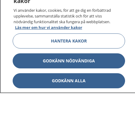
kakor
vårdärenden. Ring telefonnummer 1177 för
sjukvårdsrådgivning dygnet runt.
Vi använder kakor, cookies, för att ge dig en förbättrad
1177 ger dig råd när du vill må bättre.
upplevelse, sammanställa statistik och för att viss
nödvändig funktionalitet ska fungera på webbplatsen.
Läs mer om hur vi använder kakor
HANTERA KAKOR
Visa inn
1177 på flera språk
GODKÄNN NÖDVÄNDIGA
Visa inn
Om 1177
GODKÄNN ALLA
Visa inn
Kontakt
Behandling av personuppgifter
Hantering av kakor