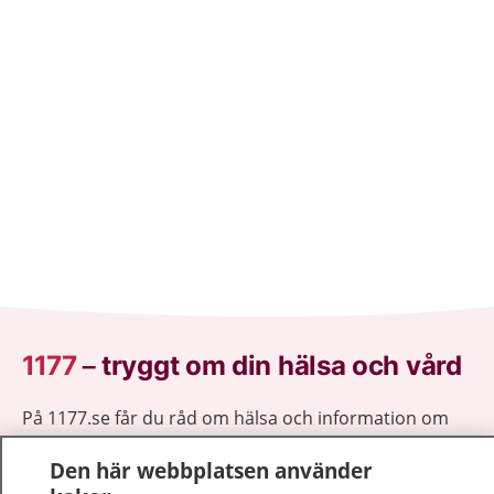
1177
–
tryggt om din hälsa och vård
På 1177.se får du råd om hälsa och information om
sjukdomar och vilka mottagningar du kan kontakta.
Den här webbplatsen använder
Logga in för att läsa din journal och göra dina