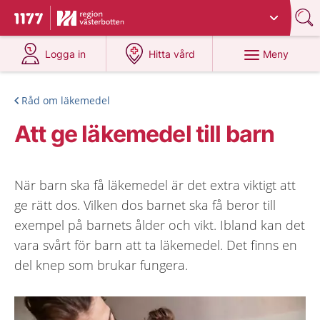
Du har valt region
Västerbotten
.
Till startsidan för 1177
på 1177.se
på 1177.se
Meny
Logga in
Hitta vård
Råd om läkemedel
Att ge läkemedel till barn
När barn ska få läkemedel är det extra viktigt att
ge rätt dos. Vilken dos barnet ska få beror till
exempel på barnets ålder och vikt. Ibland kan det
vara svårt för barn att ta läkemedel. Det finns en
del knep som brukar fungera.