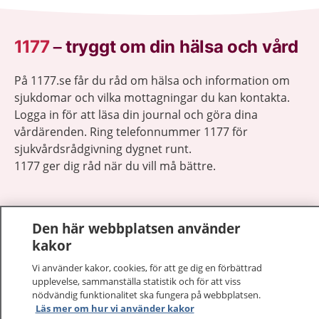
1177
–
tryggt om din hälsa och vård
På 1177.se får du råd om hälsa och information om
sjukdomar och vilka mottagningar du kan kontakta.
Logga in för att läsa din journal och göra dina
vårdärenden. Ring telefonnummer 1177 för
sjukvårdsrådgivning dygnet runt.
1177 ger dig råd när du vill må bättre.
Den här webbplatsen använder
kakor
Visa inn
1177 på flera språk
Vi använder kakor, cookies, för att ge dig en förbättrad
upplevelse, sammanställa statistik och för att viss
Visa inn
nödvändig funktionalitet ska fungera på webbplatsen.
Om 1177
Läs mer om hur vi använder kakor