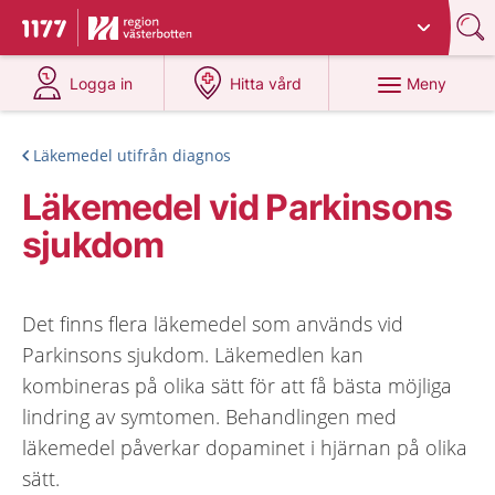
Du har valt region
Västerbotten
.
Till startsidan för 1177
på 1177.se
på 1177.se
Meny
Logga in
Hitta vård
Läkemedel utifrån diagnos
Läkemedel vid Parkinsons
sjukdom
Det finns flera läkemedel som används vid
Parkinsons sjukdom. Läkemedlen kan
kombineras på olika sätt för att få bästa möjliga
lindring av symtomen. Behandlingen med
läkemedel påverkar dopaminet i hjärnan på olika
sätt.