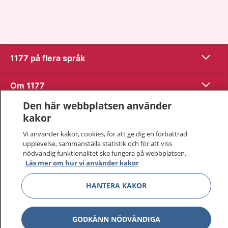
Visa inn
1177 på flera språk
Visa inn
Om 1177
Den här webbplatsen använder
Visa inn
Kontakt
kakor
Vi använder kakor, cookies, för att ge dig en förbättrad
upplevelse, sammanställa statistik och för att viss
Behandling av personuppgifter
nödvändig funktionalitet ska fungera på webbplatsen.
Läs mer om hur vi använder kakor
Hantering av kakor
HANTERA KAKOR
Inställningar för kakor
GODKÄNN NÖDVÄNDIGA