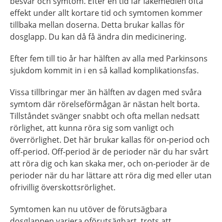
besvär och symtom. Efter en tid får läkemedlen ofta
effekt under allt kortare tid och symtomen kommer
tillbaka mellan doserna. Detta brukar kallas för
dosglapp. Du kan då få ändra din medicinering.
Efter fem till tio år har hälften av alla med Parkinsons
sjukdom kommit in i en så kallad komplikationsfas.
Vissa tillbringar mer än hälften av dagen med svåra
symtom där rörelseförmågan är nästan helt borta.
Tillståndet svänger snabbt och ofta mellan nedsatt
rörlighet, att kunna röra sig som vanligt och
överrörlighet. Det här brukar kallas för on-period och
off-period. Off-period är de perioder när du har svårt
att röra dig och kan skaka mer, och on-perioder är de
perioder när du har lättare att röra dig med eller utan
ofrivillig överskottsrörlighet.
Symtomen kan nu utöver de förutsägbara
dosglappen variera oförutsägbart, trots att