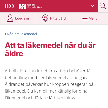
Du har valt region
Västerbotten
.
Till startsidan för 1177
på 1177.se
på 1177.se
Meny
Logga in
Hitta vård
Råd om läkemedel
Att ta läkemedel när du är
äldre
Att bli äldre kan innebära att du behöver få
behandling med fler läkemedel än tidigare.
Åldrandet påverkar hur kroppen reagerar på
läkemedel. Du kan bli mer känslig för dina
läkemedel och lättare få biverkningar.