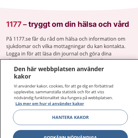
1177
–
tryggt om din hälsa och vård
På 1177.se får du råd om hälsa och information om
sjukdomar och vilka mottagningar du kan kontakta.
Logga in för att läsa din journal och göra dina
vårdärenden. Ring telefonnummer 1177 för
Den här webbplatsen använder
sjukvårdsrådgivning dygnet runt.
kakor
1177 ger dig råd när du vill må bättre.
Vi använder kakor, cookies, för att ge dig en förbättrad
upplevelse, sammanställa statistik och för att viss
nödvändig funktionalitet ska fungera på webbplatsen.
Läs mer om hur vi använder kakor
Visa inn
1177 på flera språk
HANTERA KAKOR
Visa inn
Om 1177
GODKÄNN NÖDVÄNDIGA