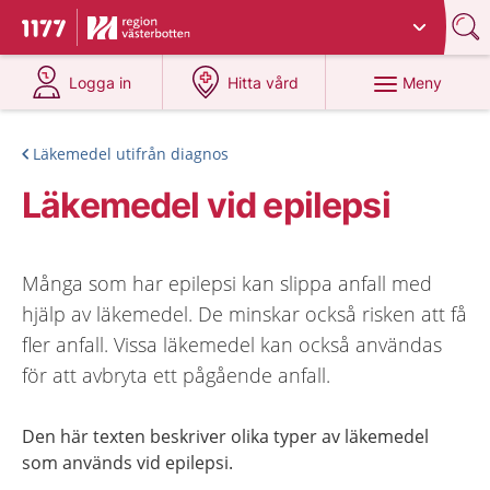
Du har valt region
Västerbotten
.
Till startsidan för 1177
på 1177.se
på 1177.se
Meny
Logga in
Hitta vård
Läkemedel utifrån diagnos
Läkemedel vid epilepsi
Många som har epilepsi kan slippa anfall med
hjälp av läkemedel. De minskar också risken att få
fler anfall. Vissa läkemedel kan också användas
för att avbryta ett pågående anfall.
Den här texten beskriver olika typer av läkemedel
som används vid epilepsi.