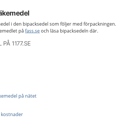
läkemedel
medel i den bipacksedel som följer med förpackningen.
kemedlet på
fass.se
och läsa bipacksedeln där.
PÅ 1177.SE
äkemedel på nätet
 kostnader