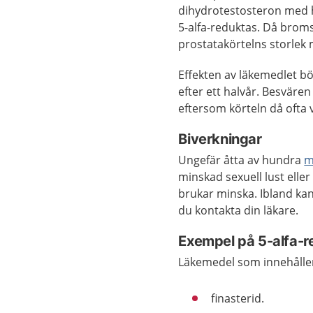
dihydrotestosteron med h
5-alfa-reduktas. Då brom
prostatakörtelns storlek 
Effekten av läkemedlet bö
efter ett halvår. Besvär
eftersom körteln då ofta vä
Biverkningar
Ungefär åtta av hundra
m
minskad sexuell lust eller
brukar minska. Ibland kan 
du kontakta din läkare.
Exempel på 5-alfa-
Läkemedel som innehåller
finasterid.