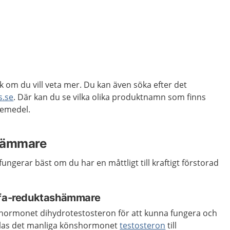
k om du vill veta mer. Du kan även söka efter det
s.se
. Där kan du se vilka olika produktnamn som finns
kemedel.
shämmare
ngerar bäst om du har en måttligt till kraftigt förstorad
alfa-reduktashämmare
hormonet dihydrotestosteron för att kunna fungera och
dlas det manliga könshormonet
testosteron
till