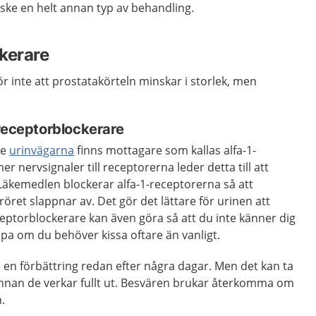
ske en helt annan typ av behandling.
kerare
r inte att prostatakörteln minskar i storlek, men
areceptorblockerare
re
urinvägarna
finns mottagare som kallas alfa-1-
 nervsignaler till receptorerna leder detta till att
Läkemedlen blockerar alfa-1-receptorerna så att
öret slappnar av. Det gör det lättare för urinen att
eptorblockerare kan även göra så att du inte känner dig
älpa om du behöver kissa oftare än vanligt.
 en förbättring redan efter några dagar. Men det kan ta
or innan de verkar fullt ut. Besvären brukar återkomma om
.