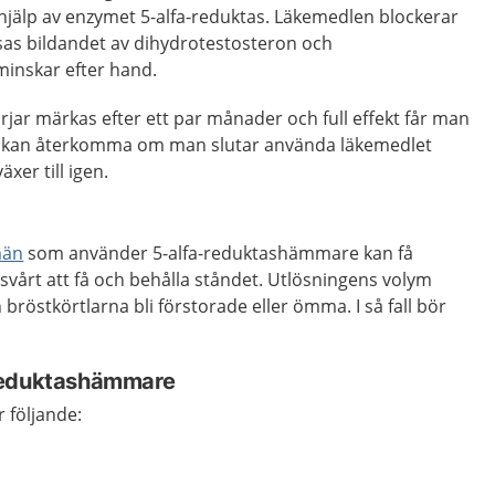
jälp av enzymet 5-alfa-reduktas. Läkemedlen blockerar
sas bildandet av dihydrotestosteron och
minskar efter hand.
rjar märkas efter ett par månader och full effekt får man
en kan återkomma om man slutar använda läkemedlet
xer till igen.
än
som använder 5-alfa-reduktashämmare kan få
 svårt att få och behålla ståndet. Utlösningens volym
bröstkörtlarna bli förstorade eller ömma. I så fall bör
reduktashämmare
 följande: