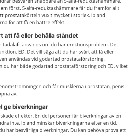
indrar besvären snabbare än 5-alfa-reduktashämmare.
dem först. 5-alfa-reduktashämmare får du framför allt
t prostatakörteln vuxit mycket i storlek. Ibland
a för att få en bättre effekt.
t att
få eller behålla ståndet
 tadalafil används om du har erektionsproblem. Det
unktion, ED. Det vill säga att du har svårt att få eller
även användas vid godartad prostataförstoring.
m du har både godartad prostataförstoring och ED, vilket
dgenomströmningen och får musklerna i prostatan, penis
ppna av.
l ge biverkningar
skade effekter. En del personer får biverkningar av en
ra inte. Ibland minskar biverkningarna efter en tid.
du har besvärliga biverkningar. Du kan behöva prova ett