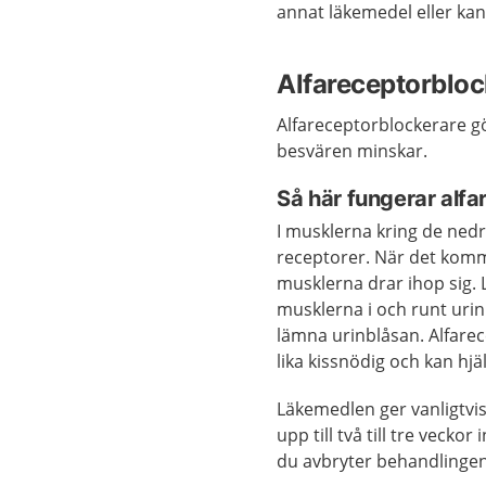
annat läkemedel eller kan
Alfareceptorbloc
Alfareceptorblockerare gö
besvären minskar.
Så här fungerar alf
I musklerna kring de ned
receptorer. När det kommer
musklerna drar ihop sig. 
musklerna i och runt urinr
lämna urinblåsan. Alfarec
lika kissnödig och kan hj
Läkemedlen ger vanligtvis
upp till två till tre veck
du avbryter behandlingen