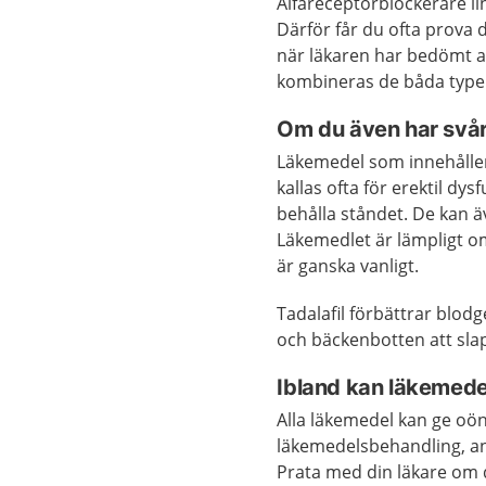
Alfareceptorblockerare l
Därför får du ofta prova 
när läkaren har bedömt at
kombineras de båda typern
Om du även har svår
Läkemedel som innehåller
kallas ofta för erektil dysf
behålla ståndet. De kan 
Läkemedlet är lämpligt o
är ganska vanligt.
Tadalafil förbättrar blo
och bäckenbotten att sla
Ibland kan läkemede
Alla läkemedel kan ge oön
läkemedelsbehandling, and
Prata med din läkare om 