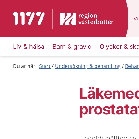
Till startsidan för 1177
Du
Väl
Liv & hälsa
Barn & gravid
Olyckor & sk
Du är här:
Start
Undersökning & behandling
Behan
Läkemed
prostata
Ungefär hälften av 