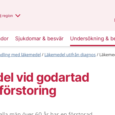
 har valt region
j
en annan
region
Västerbotten
.
ador
Sjukdomar & besvär
Undersökning & b
dling med läkemedel
Läkemedel utifrån diagnos
Läkemed
el vid godartad
förstoring
alla män över 60 år har en förstorad