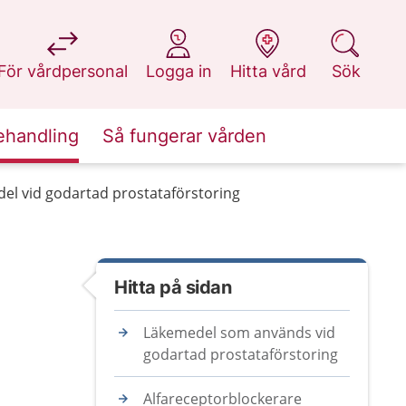
på 1177.se
på 1177.se
på 1177.se
på 1177.se
För vårdpersonal
Logga in
Hitta vård
Sök
ehandling
Så fungerar vården
el vid godartad prostataförstoring
Hitta på sidan
Läkemedel som används vid
godartad prostataförstoring
Alfareceptorblockerare