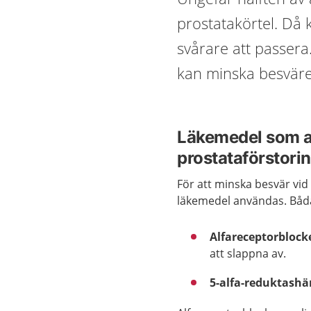
prostatakörtel. Då 
svårare att passera
kan minska besväre
Läkemedel som a
prostataförstori
För att minska besvär vi
läkemedel användas. Båda
Alfareceptorblock
att slappna av.
5-alfa-reduktas