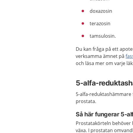
doxazosin
terazosin
tamsulosin.
Du kan fråga på ett apote
verksamma ämnet på
fas
och läsa mer om varje lä
5-alfa-redukta
5-alfa-reduktashämmare fu
prostata.
Så här fungerar 5-
Prostatakörteln behöver 
växa. I prostatan omvan