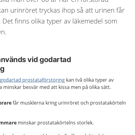
kan urinröret tryckas ihop så att urinen får
. Det finns olika typer av läkemedel som
n.
nvänds vid godartad
ng
d
godartad prostataförstoring
kan två olika typer av
 minskar besvär med att kissa men på olika sätt.
erare
får musklerna kring urinröret och prostatakörteln
hämmare
minskar prostatakörtelns storlek.