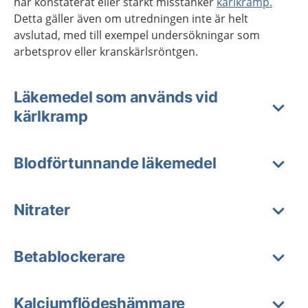
har konstaterat eller starkt misstänker
kärlkramp.
Detta gäller även om utredningen inte är helt
avslutad, med till exempel undersökningar som
arbetsprov eller kranskärlsröntgen.
Läkemedel som används vid
kärlkramp
Blodförtunnande läkemedel
Nitrater
Betablockerare
Kalciumflödeshämmare