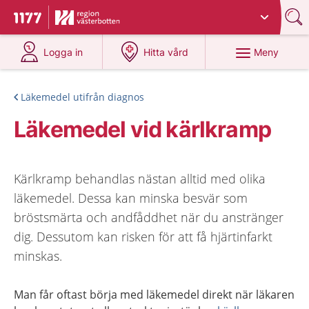
Du har valt region
Västerbotten
.
Till startsidan för 1177
på 1177.se
på 1177.se
Meny
Logga in
Hitta vård
Läkemedel utifrån diagnos
Läkemedel vid kärlkramp
Kärlkramp behandlas nästan alltid med olika
läkemedel. Dessa kan minska besvär som
bröstsmärta och andfåddhet när du anstränger
dig. Dessutom kan risken för att få hjärtinfarkt
minskas.
Man får oftast börja med läkemedel direkt när läkaren