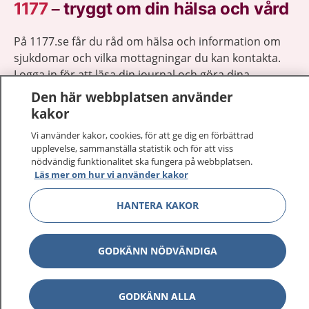
1177
–
tryggt om din hälsa och vård
På 1177.se får du råd om hälsa och information om
sjukdomar och vilka mottagningar du kan kontakta.
Logga in för att läsa din journal och göra dina
vårdärenden. Ring telefonnummer 1177 för
Den här webbplatsen använder
sjukvårdsrådgivning dygnet runt.
kakor
1177 ger dig råd när du vill må bättre.
Vi använder kakor, cookies, för att ge dig en förbättrad
upplevelse, sammanställa statistik och för att viss
nödvändig funktionalitet ska fungera på webbplatsen.
Läs mer om hur vi använder kakor
HANTERA KAKOR
Visa inn
1177 på flera språk
Visa inn
GODKÄNN NÖDVÄNDIGA
Om 1177
Visa inn
Kontakt
GODKÄNN ALLA