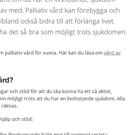
 av med. Palliativ vård kan förebygga och
bland också bidra till att förlänga livet.
a ha det så bra som möjligt trots sjukdomen.
 palliativ vård för vuxna. Här kan du läsa om
vård av
vård?
ngar och stöd för att du ska kunna ha ett så aktivt,
som möjligt trots att du har en livshotande sjukdom. Alla
n räknas.
hjälp och stöd:
eller förebyggande hjälp mot till exempel smärta,