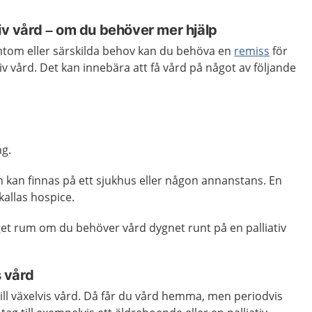
tiv vård – om du behöver mer hjälp
tom eller särskilda behov kan du behöva en
remiss
för
ativ vård. Det kan innebära att få vård på något av följande
ng.
n kan finnas på ett sjukhus eller någon annanstans. En
 kallas hospice.
eget rum om du behöver vård dygnet runt på en palliativ
s vård
till växelvis vård. Då får du vård hemma, men periodvis