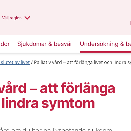
Du har valt region
Välj
en annan
region
Stockholms län
.
ador
Sjukdomar & besvär
Undersökning & b
 slutet av livet
Palliativ vård – att förlänga livet och lindra
 vård – att förlänga
h lindra symtom
 vård om du har en livshotande sjukdom