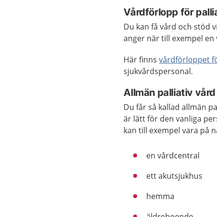
Vårdförlopp för palli
Du kan få vård och stöd v
anger när till exempel en
Här finns
vårdförloppet fö
sjukvårdspersonal.
Allmän palliativ vård
Du får så kallad allmän p
är lätt för den vanliga pe
kan till exempel vara på n
en vårdcentral
ett akutsjukhus
hemma
äldreboende.