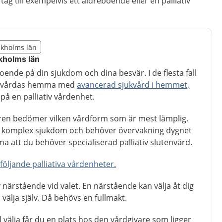
ag till exempelvis ett äldreboende eller en palliativ
illägget från region Stockholms län
ockholms län
egion Stockholms län
ckholms län
oende på din sjukdom och dina besvär. I de flesta fall
tt vårdas hemma med
avancerad sjukvård i hemmet,
n på en palliativ vårdenhet.
en bedömer vilken vårdform som är mest lämplig.
h komplex sjukdom och behöver övervakning dygnet
a att du behöver specialiserad palliativ slutenvård.
n
följande palliativa vårdenheter.
 närstående vid valet. En närstående kan välja åt dig
l välja själv. Då behövs en fullmakt.
ll välja får du en plats hos den vårdgivare som ligger