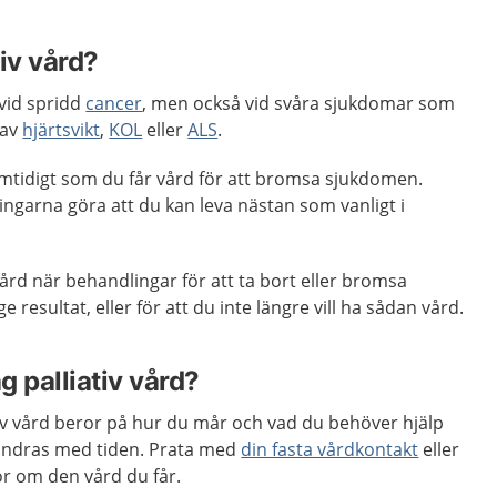
tiv vård?
 vid spridd
cancer
, men också vid svåra sjukdomar som
 av
hjärtsvikt
,
KOL
eller
ALS
.
samtidigt som du får vård för att bromsa sjukdomen.
ngarna göra att du kan leva nästan som vanligt i
vård när behandlingar för att ta bort eller bromsa
 resultat, eller för att du inte längre vill ha sådan vård.
g palliativ vård?
tiv vård beror på hur du mår och vad du behöver hjälp
ändras med tiden. Prata med
din fasta vårdkontakt
eller
or om den vård du får.