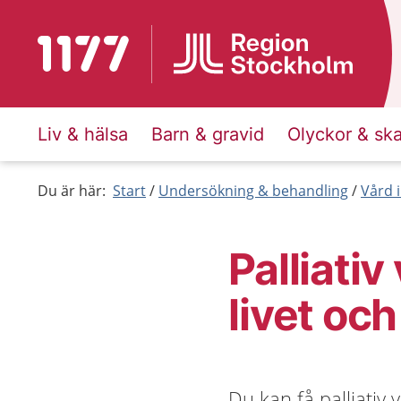
Till startsidan för 1177
Liv & hälsa
Barn & gravid
Olyckor & sk
Du är här:
Start
Undersökning & behandling
Vård i
Palliativ
livet oc
Du kan få palliativ