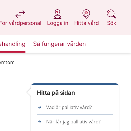
på 1177.se
på 1177.se
på 1177.se
på 1177.se
För vårdpersonal
Logga in
Hitta vård
Sök
ehandling
Så fungerar vården
 symtom
Hitta på sidan
Vad är palliativ vård?
När får jag palliativ vård?