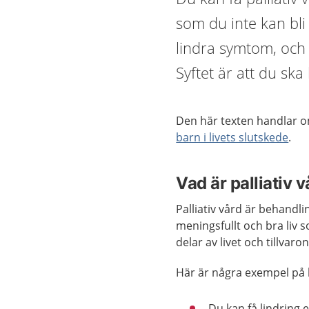
som du inte kan bli
lindra symtom, och i
Syftet är att du sk
Den här texten handlar om
barn i livets slutskede
.
Vad är palliativ 
Palliativ vård är behandli
meningsfullt och bra liv 
delar av livet och tillvaro
Här är några exempel på 
Du kan få lindring 