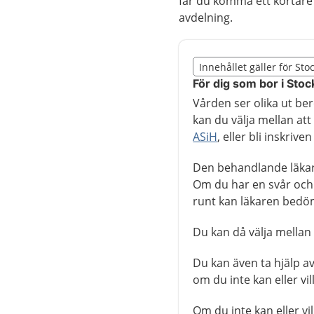
får du komma ett kortare t
avdelning.
Slut på det regionala t
Innehållet gäller för St
Nedan innehåll gäller r
För dig som bor i Sto
Vården ser olika ut ber
kan du välja mellan a
ASiH
, eller bli inskrive
Den behandlande läkar
Om du har en svår oc
runt kan läkaren bedöm
Du kan då välja mella
Du kan även ta hjälp av
om du inte kan eller vil
Om du inte kan eller vi