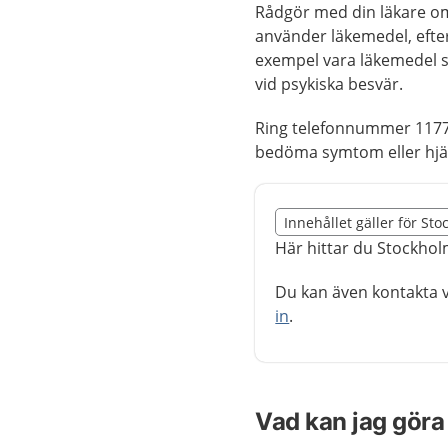
Rådgör med din läkare om 
använder läkemedel, efter
exempel vara läkemedel 
vid psykiska besvär.
Ring telefonnummer 1177
bedöma symtom eller hjäl
Slut på det regionala t
Innehållet gäller för St
Nedan innehåll gäller r
Här hittar du Stockhol
Du kan även kontakta v
in
.
Vad kan jag göra 