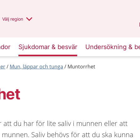
Du har valt region
Välj
en annan
region
Stockholms län
.
ador
Sjukdomar & besvär
Undersökning & b
er
Mun, läppar och tunga
Muntorrhet
het
tt du har för lite saliv i munnen eller att
i munnen. Saliv behövs för att du ska kunna