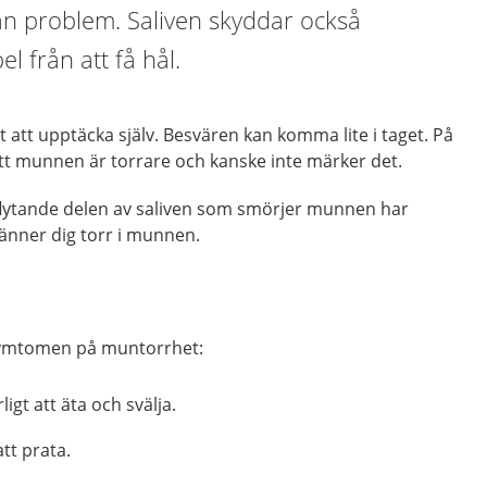
an problem. Saliven skyddar också
el från att få hål.
 att upptäcka själv. Besvären kan komma lite i taget. På
 att munnen är torrare och kanske inte märker det.
gflytande delen av saliven som smörjer munnen har
nner dig torr i munnen.
 symtomen på muntorrhet:
igt att äta och svälja.
tt prata.