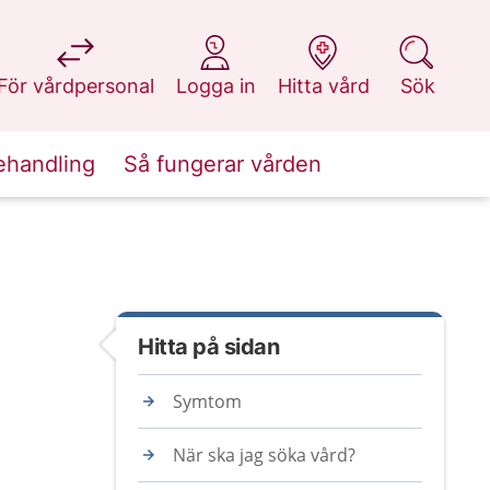
på 1177.se
på 1177.se
på 1177.se
på 1177.se
För vårdpersonal
Logga in
Hitta vård
Sök
ehandling
Så fungerar vården
Hitta på sidan
Symtom
När ska jag söka vård?