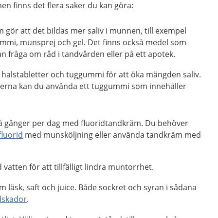
nnen finns det flera saker du kan göra:
ör att det bildas mer saliv i munnen, till exempel
ummi, munsprej och gel. Det finns också medel som
kan fråga om råd i tandvården eller på ett apotek.
 halstabletter och tuggummi för att öka mängden saliv.
derna kan du använda ett tuggummi som innehåller
å gånger per dag med fluoridtandkräm. Du behöver
fluorid
med munsköljning eller använda tandkräm med
atten för att tillfälligt lindra muntorrhet.
 läsk, saft och juice. Både sockret och syran i sådana
dskador
.