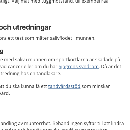
ligt. Välj mat med tuggmotstånd, till exempel råa
och utredningar
ra ett test som mäter salivflödet i munnen.
ng
e med saliv i munnen om spottkörtlarna är skadade på
 vid cancer eller om du har
Sjögrens syndrom
. Då är det
 utredning hos en tandläkare.
tt du ska kunna få ett
tandvårdsstöd
som minskar
vård.
andling av muntorrhet. Behandlingen syftar till att lindra