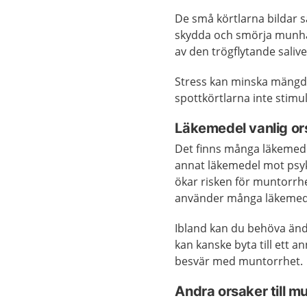
De små körtlarna bildar s
skydda och smörja munhåla
av den trögflytande salive
Stress kan minska mängden
spottkörtlarna inte stimule
Läkemedel vanlig ors
Det finns många läkemede
annat läkemedel mot psyk
ökar risken för muntorrh
använder många läkemed
Ibland kan du behöva än
kan kanske byta till ett 
besvär med muntorrhet.
Andra orsaker till m