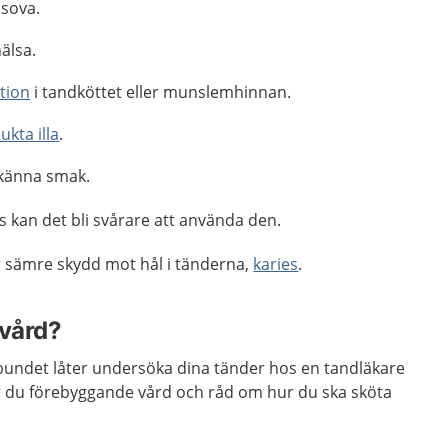
 sova.
älsa.
tion
i tandköttet eller munslemhinnan.
ukta illa
.
 känna smak.
 kan det bli svårare att använda den.
er sämre skydd mot hål i tänderna,
karies
.
 vård?
elbundet låter undersöka dina tänder hos en tandläkare
år du förebyggande vård och råd om hur du ska sköta