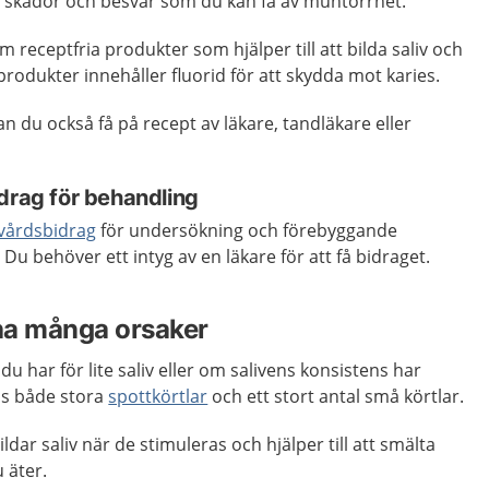
skador och besvär som du kan få av muntorrhet.
 receptfria produkter som hjälper till att bilda saliv och
 produkter innehåller fluorid för att skydda mot karies.
n du också få på recept av läkare, tandläkare eller
drag för behandling
dvårdsbidrag
för undersökning och förebyggande
Du behöver ett intyg av en läkare för att få bidraget.
ha många orsaker
u har för lite saliv eller om salivens konsistens har
ns både stora
spottkörtlar
och ett stort antal små körtlar.
ldar saliv när de stimuleras och hjälper till att smälta
 äter.