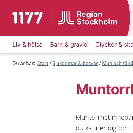
Till startsidan för 1177
Liv & hälsa
Barn & gravid
Olyckor & sk
Du är här:
Start
Sjukdomar & besvär
Mun och tänd
Muntorr
Muntorrhet innebär a
du känner dig torr 