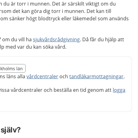
du är torr i munnen. Det är särskilt viktigt om du
som det kan göra dig torr i munnen. Det kan till
som sänker högt blodtryck eller läkemedel som används
 om du vill ha
sjukvårdsrådgivning
. Då får du hjälp att
p med var du kan söka vård.
illägget från region Stockholms län
ockholms län
egion Stockholms län
ms läns alla
vårdcentraler
och
tandläkarmottagningar
.
issa vårdcentraler och beställa en tid genom att
logga
själv?