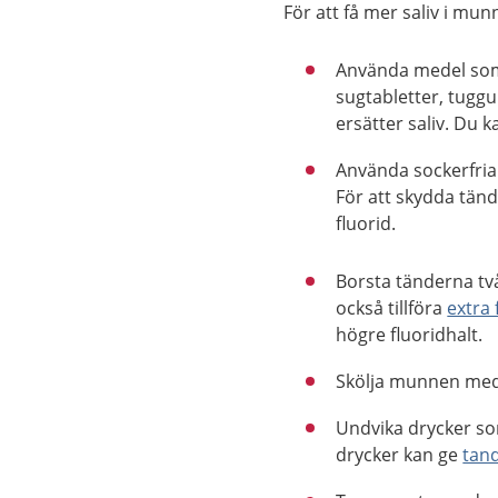
För att få mer saliv i mu
Använda medel som g
sugtabletter, tugg
ersätter saliv. Du 
Använda sockerfria
För att skydda tän
fluorid.
Borsta tänderna tv
också tillföra
extra 
högre fluoridhalt.
Skölja munnen med v
Undvika drycker som
drycker kan ge
tan