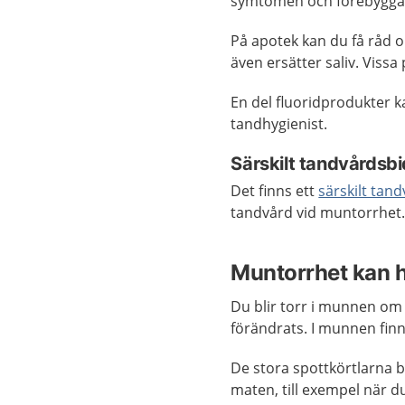
symtomen och förebygga 
På apotek kan du få råd om
även ersätter saliv. Vissa
En del fluoridprodukter ka
tandhygienist.
Särskilt tandvårdsbi
Det finns ett
särskilt tan
tandvård vid muntorrhet. 
Muntorrhet kan 
Du blir torr i munnen om d
förändrats. I munnen fin
De stora spottkörtlarna bi
maten, till exempel när du