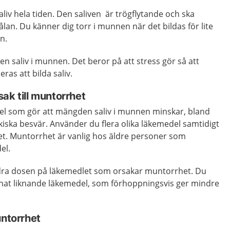
aliv hela tiden. Den saliven är trögflytande och ska
n. Du känner dig torr i munnen när det bildas för lite
n.
 saliv i munnen. Det beror på att stress gör så att
ras att bilda saliv.
ak till muntorrhet
l som gör att mängden saliv i munnen minskar, bland
iska besvär. Använder du flera olika läkemedel samtidigt
et. Muntorrhet är vanlig hos äldre personer som
el.
dra dosen på läkemedlet som orsakar muntorrhet. Du
annat liknande läkemedel, som förhoppningsvis ger mindre
untorrhet