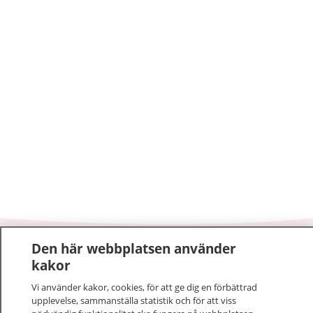
Den här webbplatsen använder
1177
–
tryggt om din hälsa och vård
kakor
På 1177.se får du råd om hälsa och information om
Vi använder kakor, cookies, för att ge dig en förbättrad
upplevelse, sammanställa statistik och för att viss
sjukdomar och vilka mottagningar du kan kontakta.