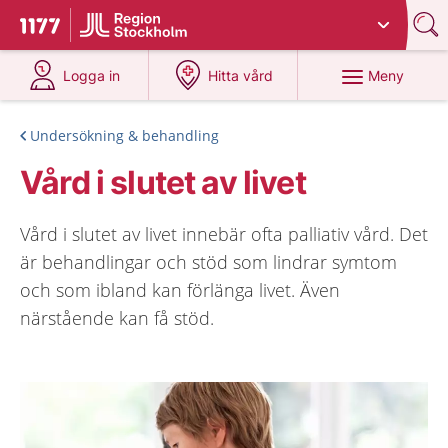
Du har valt region
Stockholms län
.
Till startsidan för 1177
på 1177.se
på 1177.se
Meny
Logga in
Hitta vård
Undersökning & behandling
Vård i slutet av livet
Vård i slutet av livet innebär ofta palliativ vård. Det
är behandlingar och stöd som lindrar symtom
och som ibland kan förlänga livet. Även
närstående kan få stöd.