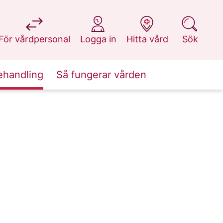
på 1177.se
på 1177.se
på 1177.se
på 1177.se
För vårdpersonal
Logga in
Hitta vård
Sök
ehandling
Så fungerar vården