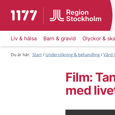
Till startsidan för 1177
Liv & hälsa
Barn & gravid
Olyckor & sk
Du är här:
Start
Undersökning & behandling
Vård i
Film: T
med live