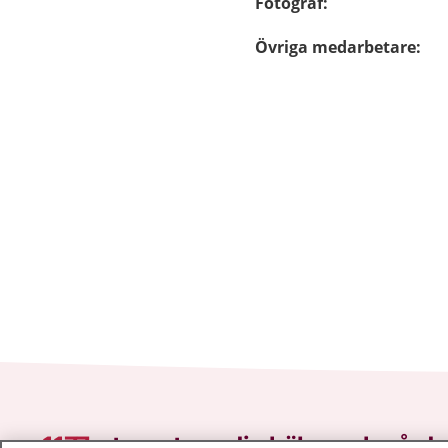
Fotograf
:
Övriga medarbetare
:
1177
–
tryggt om din hälsa och vård