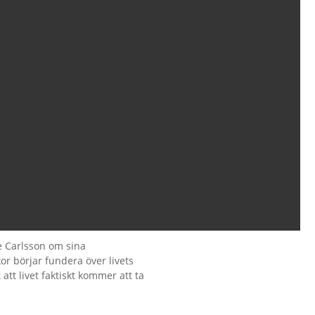
le Carlsson om sina
r börjar fundera över livets
att livet faktiskt kommer att ta