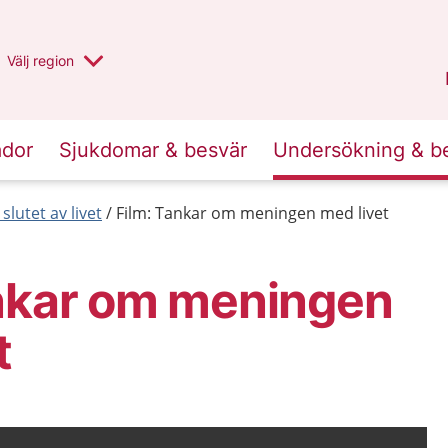
Du har valt region
Välj
en annan
region
Stockholms län
.
ador
Sjukdomar & besvär
Undersökning & b
 slutet av livet
Film: Tankar om meningen med livet
ankar om meningen
t