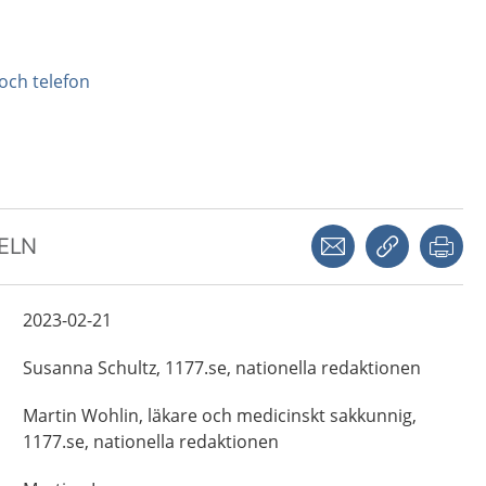
och telefon
Dela via mejl
Kopiera län
Skr
KELN
2023-02-21
Susanna
Schultz,
1177.se, nationella redaktionen
Martin
Wohlin,
läkare och medicinskt sakkunnig,
1177.se, nationella redaktionen