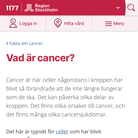
Du har valt region
Stockholms län
.
Till startsidan för 1177
på 1177.se
på 1177.se
Meny
Logga in
Hitta vård
Fakta om cancer
Vad är cancer?
Cancer är när celler någonstans i kroppen har
blivit så förändrade att de inte längre fungerar
som de ska. Det kan påverka olika delar av
kroppen. Det finns olika orsaker till cancer, och
det finns många olika cancersjukdomar.
Det här är typiskt för
celler
som har blivit