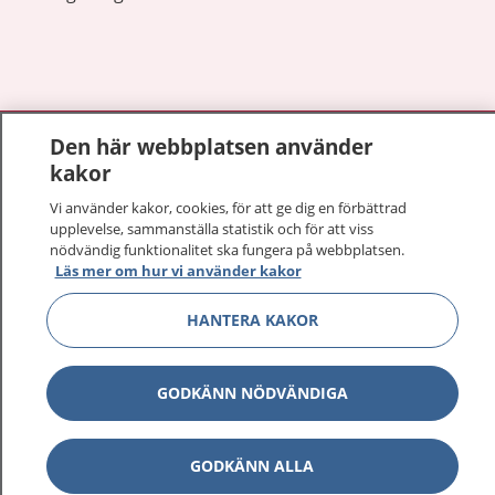
Visa inn
1177 på flera språk
Den här webbplatsen använder
kakor
Visa inn
Om 1177
Vi använder kakor, cookies, för att ge dig en förbättrad
upplevelse, sammanställa statistik och för att viss
Visa inn
nödvändig funktionalitet ska fungera på webbplatsen.
Kontakt
Läs mer om hur vi använder kakor
HANTERA KAKOR
Behandling av personuppgifter
GODKÄNN NÖDVÄNDIGA
Hantering av kakor
Inställningar för kakor
GODKÄNN ALLA