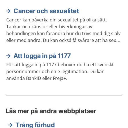
Cancer och sexualitet
Cancer kan påverka din sexualitet på olika sätt.
Tankar och känslor eller biverkningar av
behandlingen kan förändra hur du trivs med dig själv
eller med andra. Du kan också få svårare att ha sex
på samma sätt som förut. Ofta går det att stärka
lusten och förmågan att ha sex.
Att logga in på 1177
För att logga in på 1177 behöver du ha ett svenskt
personnummer och en e-legitimation. Du kan
använda BankID eller Freja+.
Läs mer på andra webbplatser
Trång förhud