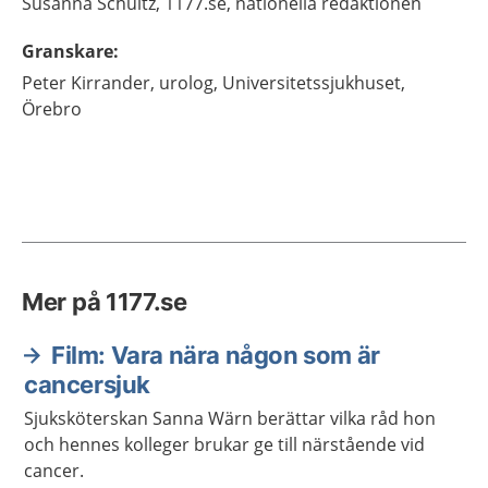
Susanna
Schultz,
1177.se, nationella redaktionen
Granskare
:
Peter
Kirrander,
urolog,
Universitetssjukhuset,
Örebro
Mer på 1177.se
Film: Vara nära någon som är
cancersjuk
Sjuksköterskan Sanna Wärn berättar vilka råd hon
och hennes kolleger brukar ge till närstående vid
cancer.