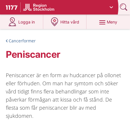
Du har valt region
Stockholms län
.
Till startsidan för 1177
på 1177.se
på 1177.se
Meny
Logga in
Hitta vård
Cancerformer
Peniscancer
Peniscancer är en form av hudcancer på ollonet
eller förhuden. Om man har symtom och söker
vård tidigt finns flera behandlingar som inte
påverkar förmågan att kissa och få stånd. De
flesta som får peniscancer blir av med
sjukdomen.