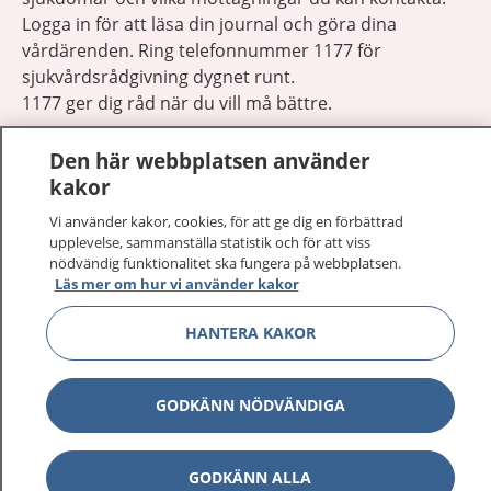
Logga in för att läsa din journal och göra dina
vårdärenden. Ring telefonnummer 1177 för
sjukvårdsrådgivning dygnet runt.
1177 ger dig råd när du vill må bättre.
Den här webbplatsen använder
kakor
Vi använder kakor, cookies, för att ge dig en förbättrad
Visa inn
upplevelse, sammanställa statistik och för att viss
1177 på flera språk
nödvändig funktionalitet ska fungera på webbplatsen.
Läs mer om hur vi använder kakor
Visa inn
Om 1177
HANTERA KAKOR
Visa inn
Kontakt
GODKÄNN NÖDVÄNDIGA
Behandling av personuppgifter
GODKÄNN ALLA