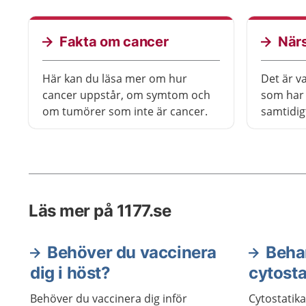
berättelser om hur det kan
ovanligt 
kännas när behandlingen är klar.
flesta b
Fakta om cancer
När
Här kan du läsa mer om hur
Det är va
cancer uppstår, om symtom och
som har 
om tumörer som inte är cancer.
samtidig
stark or
du råd o
situatio
Läs mer på 1177.se
Behöver du vaccinera
Beha
dig i höst?
cytosta
Behöver du vaccinera dig inför
Cytostatik