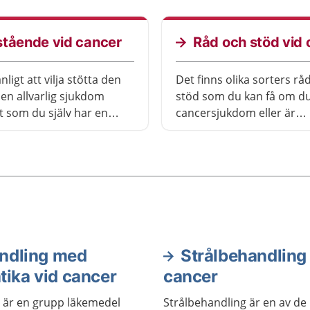
att barn får cancer. De
mycket.
lir av med sjukdomen.
stående vid cancer
Råd och stöd vid
nligt att vilja stötta den
Det finns olika sorters rå
en allvarlig sjukdom
stöd som du kan få om du
t som du själv har en
cancersjukdom eller är
o och mår dåligt. Här får
närstående. Här kan du l
m hur du kan hantera
kontaktsjuksköterskor, hi
nen.
patientföreningar och få 
om hur du kan få olika so
och stöd.
ndling med
Strålbehandling
tika vid cancer
cancer
a är en grupp läkemedel
Strålbehandling är en av de