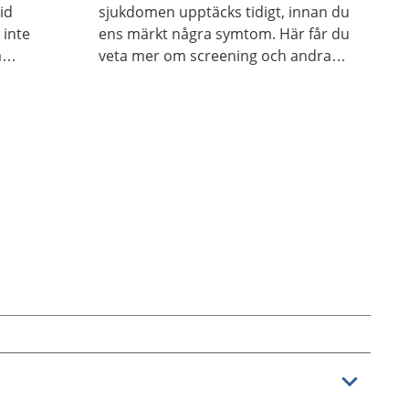
id
sjukdomen upptäcks tidigt, innan du
 inte
ens märkt några symtom. Här får du
å
veta mer om screening och andra
undersökningar för att upptäcka
vissa cancersjukdomar tidigt.