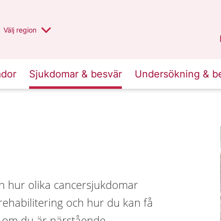
Du har valt region
Välj
en annan
region
Stockholms län
.
ador
Sjukdomar & besvär
Undersökning & b
h hur olika cancersjukdomar
ehabilitering och hur du kan få
r om du är närstående.