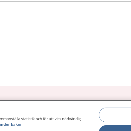
ammanställa statistik och för att viss nödvändig
sjukdomar och
Other languages
änder kakor
sa din journal