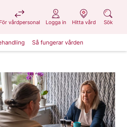
på 1177.se
på 1177.se
på 1177.se
på 1177.se
För vårdpersonal
Logga in
Hitta vård
Sök
ehandling
Så fungerar vården