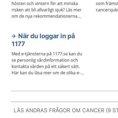
hösten och vintern för att minska
som främst
risken att bli allvarligt sjuk? Läs mer
cancersju
om de nya rekommendationerna
och hur du gör för att bli vaccinerad.
När du loggar in på
1177
Med e-tjänsterna på 1177.se kan du
se personlig vårdinformation och
kontakta vården på ett säkert sätt.
Här kan du läsa mer om de olika e-
tjänsterna.
LÄS ANDRAS FRÅGOR OM CANCER (9 ST