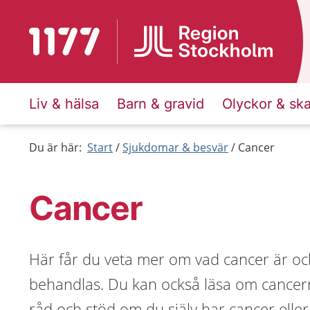
Till startsidan för 1177
Liv & hälsa
Barn & gravid
Olyckor & sk
Du är här:
Start
Sjukdomar & besvär
Cancer
Cancer
Här får du veta mer om vad cancer är oc
behandlas. Du kan också läsa om cancerr
råd och stöd om du själv har cancer elle