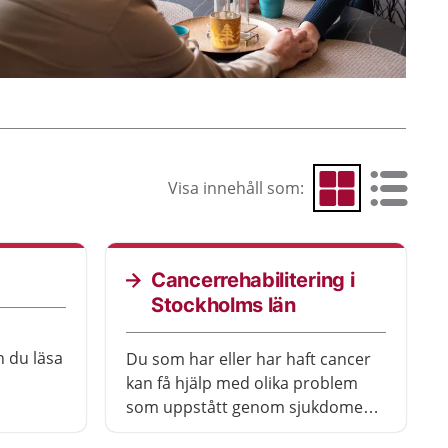
Visa innehåll som:
Visa som rutnät
Visa som 
Cancerrehabilitering i
Stockholms län
 du läsa
Du som har eller har haft cancer
kan få hjälp med olika problem
las på
som uppstått genom sjukdomen
et olika
eller behandlingarna. Det kan