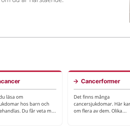
ncancer
Cancerformer
du läsa om
Det finns många
jukdomar hos barn och
cancersjukdomar. Här kan
ehandlas. Du får veta mer
om flera av dem. Olika
illvaron kan påverkas och
cancersjukdomar behand
öd ni kan få. Det är
olika sätt och påverkar liv