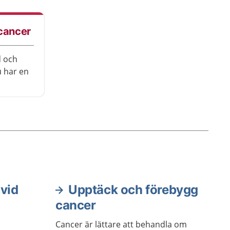
handla om allt ifrån kroppsliga
eller psykiska besvär till mer
sociala eller existentiella frågor.
 cancer
d och
 har en
äsa om
tta
veta mer
rters råd
 vid
Upptäck och förebygg
cancer
Cancer är lättare att behandla om