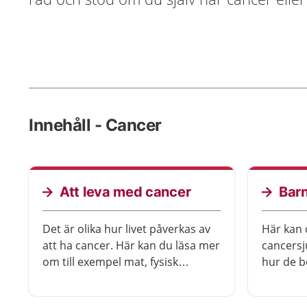
Innehåll - Cancer
Att leva med cancer
Bar
Det är olika hur livet påverkas av
Här kan 
att ha cancer. Här kan du läsa mer
cancers
om till exempel mat, fysisk
hur de b
aktivitet, sex och rehabilitering vid
om hur t
cancer. Du kan också ta del av
vilket st