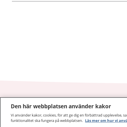
1177
–
tryggt om din hälsa och vård
Den här webbplatsen använder kakor
Vi använder kakor, cookies, för att ge dig en förbättrad upplevelse, s
På 1177.se får du råd om hälsa och information om 
funktionalitet ska fungera på webbplatsen.
Läs mer om hur vi anv
vilka mottagningar du kan kontakta. Logga in för att lä