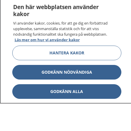
1177
–
tryggt om din hälsa och vård
Den här webbplatsen använder
kakor
På 1177.se får du råd om hälsa och information om
Vi använder kakor, cookies, för att ge dig en förbättrad
sjukdomar och vilka mottagningar du kan kontakta.
upplevelse, sammanställa statistik och för att viss
Logga in för att läsa din journal och göra dina
nödvändig funktionalitet ska fungera på webbplatsen.
vårdärenden. Ring telefonnummer 1177 för
Läs mer om hur vi använder kakor
sjukvårdsrådgivning dygnet runt.
1177 ger dig råd när du vill må bättre.
HANTERA KAKOR
GODKÄNN NÖDVÄNDIGA
Visa inn
1177 på flera språk
GODKÄNN ALLA
Visa inn
Om 1177
Visa inn
Kontakt