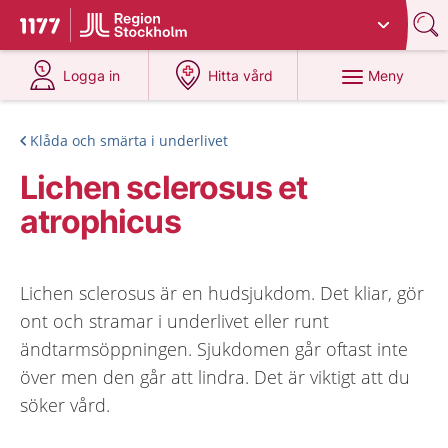
Du har valt region
Stockholms län
.
Till startsidan för 1177
på 1177.se
på 1177.se
Meny
Logga in
Hitta vård
Klåda och smärta i underlivet
Lichen sclerosus et
atrophicus
Lichen sclerosus är en hudsjukdom. Det kliar, gör
ont och stramar i underlivet eller runt
ändtarmsöppningen. Sjukdomen går oftast inte
över men den går att lindra. Det är viktigt att du
söker vård.