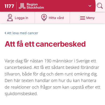
Du har valt region
Stockholms län
.
Till startsidan för 1177
på 1177.se
på 1177.se
Meny
Logga in
Hitta vård
Att leva med cancer
Att få ett cancerbesked
Varje dag får nästan 190 människor i Sverige ett
cancerbesked. Att få ett sådant besked förändrar
tillvaron, både för dig och dem runt omkring dig.
Den här texten handlar om hur du kan hantera
de reaktioner och frågor som kan uppstå efter ett
sjukdomsbesked.