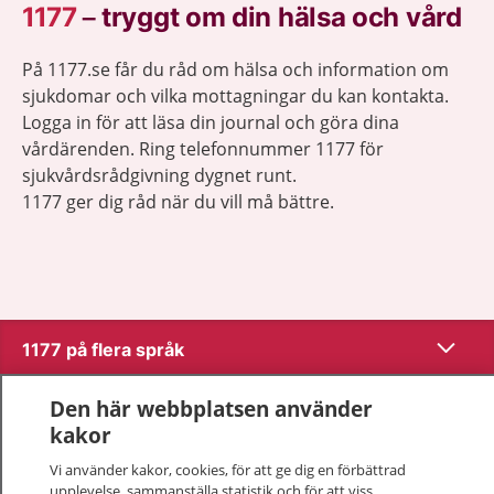
1177
–
tryggt om din hälsa och vård
På 1177.se får du råd om hälsa och information om
sjukdomar och vilka mottagningar du kan kontakta.
Logga in för att läsa din journal och göra dina
vårdärenden. Ring telefonnummer 1177 för
sjukvårdsrådgivning dygnet runt.
1177 ger dig råd när du vill må bättre.
Visa inn
1177 på flera språk
Visa inn
Den här webbplatsen använder
Om 1177
kakor
Visa inn
Kontakt
Vi använder kakor, cookies, för att ge dig en förbättrad
upplevelse, sammanställa statistik och för att viss