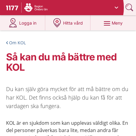
Du har valt region
Örebro län
.
Till startsidan för 1177
på 1177.se
på 1177.se
Meny
Logga in
Hitta vård
Om KOL
Så kan du må bättre med
KOL
Du kan själv göra mycket för att må bättre om du
har KOL. Det finns också hjälp du kan få för att
vardagen ska fungera.
KOL är en sjukdom som kan upplevas väldigt olika. En
del personer påverkas bara lite, medan andra får