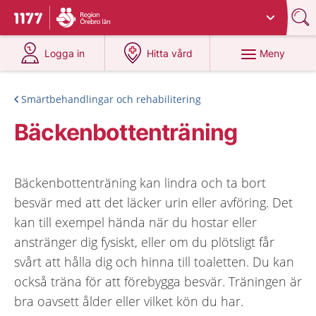
Du har valt region
Örebro län
.
Till startsidan för 1177
på 1177.se
på 1177.se
Meny
Logga in
Hitta vård
Smärtbehandlingar och rehabilitering
Bäckenbottenträning
Bäckenbottenträning kan lindra och ta bort
besvär med att det läcker urin eller avföring. Det
kan till exempel hända när du hostar eller
anstränger dig fysiskt, eller om du plötsligt får
svårt att hålla dig och hinna till toaletten. Du kan
också träna för att förebygga besvär. Träningen är
bra oavsett ålder eller vilket kön du har.