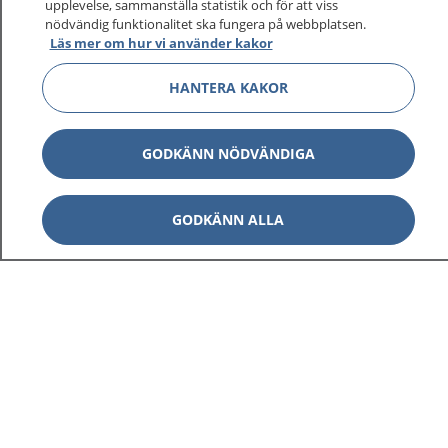
upplevelse, sammanställa statistik och för att viss
1177 ger dig råd när du vill må bättre.
nödvändig funktionalitet ska fungera på webbplatsen.
Läs mer om hur vi använder kakor
HANTERA KAKOR
Visa inn
1177 på flera språk
GODKÄNN NÖDVÄNDIGA
Visa inn
Om 1177
GODKÄNN ALLA
Visa inn
Kontakt
Behandling av personuppgifter
Hantering av kakor
Inställningar för kakor