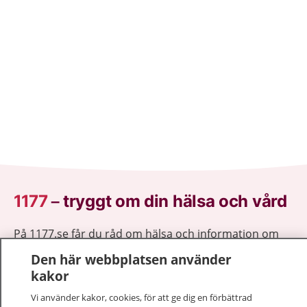
1177
–
tryggt om din hälsa och vård
På 1177.se får du råd om hälsa och information om
sjukdomar och vilka mottagningar du kan kontakta.
Den här webbplatsen använder
Logga in för att läsa din journal och göra dina
kakor
vårdärenden. Ring telefonnummer 1177 för
Vi använder kakor, cookies, för att ge dig en förbättrad
sjukvårdsrådgivning dygnet runt.