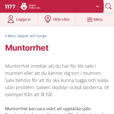
Du har valt region
Örebro län
.
Till startsidan för 1177
på 1177.se
på 1177.se
Meny
Logga in
Hitta vård
Mun, läppar och tunga
Muntorrhet
Muntorrhet innebär att du har för lite saliv i
munnen eller att du känner dig torr i munnen.
Saliv behövs för att du ska kunna tugga och svälja
utan problem. Saliven skyddar också tänderna, till
exempel från att få hål.
Muntorrhet kan vara svårt att upptäcka själv.