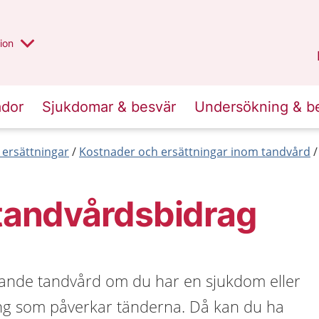
valt region
annan
ion
Örebro län
.
ador
Sjukdomar & besvär
Undersökning & b
 ersättningar
Kostnader och ersättningar inom tandvård
 tandvårdsbidrag
ande tandvård om du har en sjukdom eller
ng som påverkar tänderna. Då kan du ha