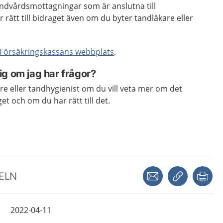
tandvårdsmottagningar som är anslutna till
 rätt till bidraget även om du byter tandläkare eller
Försäkringskassans webbplats
.
g om jag har frågor?
are eller tandhygienist om du vill veta mer om det
t och om du har rätt till det.
Dela via mejl
Kopiera län
Skr
KELN
2022-04-11