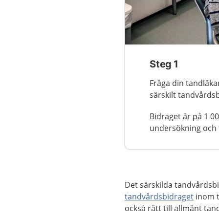
Steg 1
Fråga din tandläkar
särskilt tandvårds
Bidraget är på 1 00
undersökning och 
Det särskilda tandvårdsbidr
tandvårdsbidraget
inom t
också rätt till allmänt ta