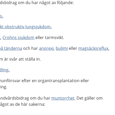
rdsbidrag om du har något av följande:
os
.
skt obstruktiv lungsjukdom
.
t
,
Crohns sjukdom
eller tarmsvikt.
på tänderna
och har
anorexi
,
bulimi
eller
magsäcksreflux.
 är svår att ställa in.
dling
.
unförsvar efter en organtransplantation eller
ing.
 tandvårdsbidrag om du har
muntorrhet
. Det gäller om
got av de här sakerna: