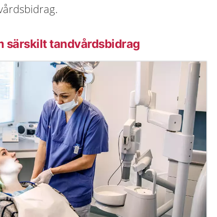
ndvårdsbidrag.
 särskilt tandvårdsbidrag