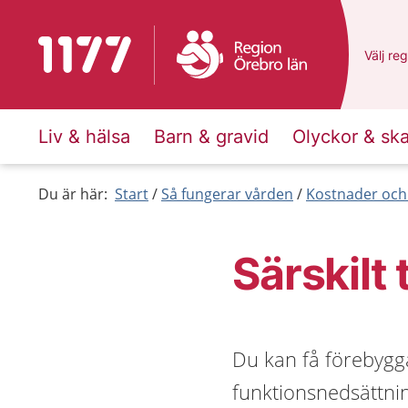
Till startsidan för 1177
Du har 
Välj
en 
reg
Liv & hälsa
Barn & gravid
Olyckor & sk
Du är här:
Start
Så fungerar vården
Kostnader och
Särskilt
Du kan få förebygg
funktionsnedsättni