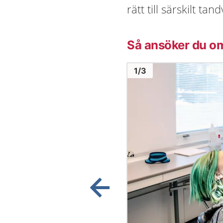
rätt till särskilt ta
Så ansöker du om
Bild
1
1
/
3
Visa föregående bild