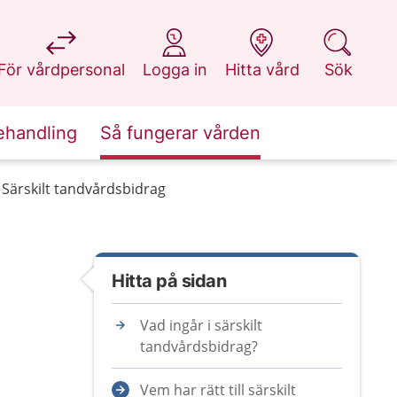
på 1177.se
på 1177.se
på 1177.se
på 1177.se
För vårdpersonal
Logga in
Hitta vård
Sök
ehandling
Så fungerar vården
Särskilt tandvårdsbidrag
Hitta på sidan
Vad ingår i särskilt
tandvårdsbidrag?
Vem har rätt till särskilt