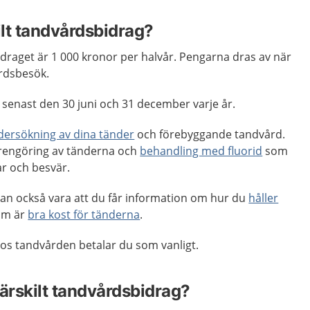
ilt tandvårdsbidrag?
draget är 1 000 kronor per halvår. Pengarna dras av när
årdsbesök.
senast den 30 juni och 31 december varje år.
dersökning av dina tänder
och förebyggande tandvård.
a rengöring av tänderna och
behandling med fluorid
som
r och besvär.
n också vara att du får information om hur du
håller
om är
bra kost för tänderna
.
os tandvården betalar du som vanligt.
 särskilt tandvårdsbidrag?