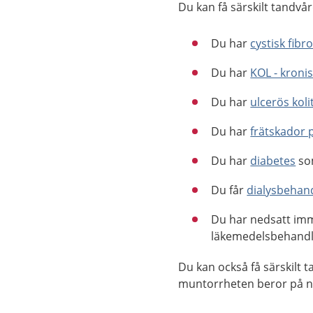
Du kan få särskilt tandvå
Du har
cystisk fibr
Du har
KOL - kroni
Du har
ulcerös koli
Du har
frätskador 
Du har
diabetes
som
Du får
dialysbehan
Du har nedsatt imm
läkemedelsbehandl
Du kan också få särskilt
muntorrheten beror på nå