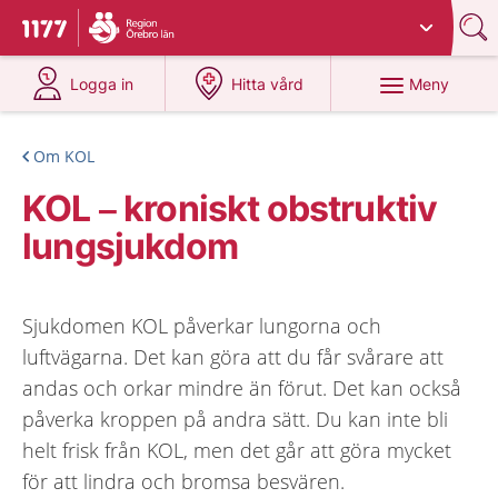
Du har valt region
Örebro län
.
Till startsidan för 1177
på 1177.se
på 1177.se
Meny
Logga in
Hitta vård
Om KOL
KOL – kroniskt obstruktiv
lungsjukdom
Sjukdomen KOL påverkar lungorna och
luftvägarna. Det kan göra att du får svårare att
andas och orkar mindre än förut. Det kan också
påverka kroppen på andra sätt. Du kan inte bli
helt frisk från KOL, men det går att göra mycket
för att lindra och bromsa besvären.