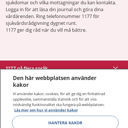
sjukdomar och vilka mottagningar du kan kontakta.
Logga in för att läsa din journal och göra dina
vårdärenden. Ring telefonnummer 1177 för
sjukvårdsrådgivning dygnet runt.
1177 ger dig råd när du vill må bättre.
Visa inn
1177 på flera språk
Den här webbplatsen använder
Visa inn
Om 1177
kakor
Vi använder kakor, cookies, för att ge dig en förbättrad
Visa inn
Kontakt
upplevelse, sammanställa statistik och för att viss
nödvändig funktionalitet ska fungera på webbplatsen.
Läs mer om hur vi använder kakor
Behandling av personuppgifter
HANTERA KAKOR