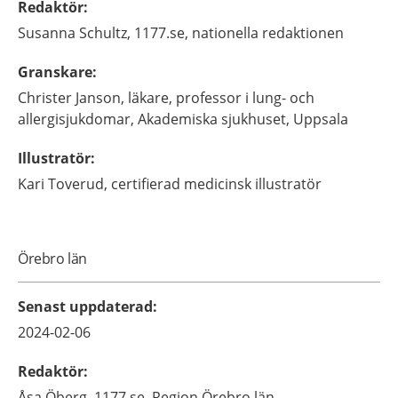
Redaktör
:
Susanna
Schultz,
1177.se, nationella redaktionen
Granskare
:
Christer
Janson,
läkare, professor i lung- och
allergisjukdomar,
Akademiska sjukhuset,
Uppsala
Illustratör
:
Kari
Toverud,
certifierad medicinsk illustratör
Örebro län
Senast uppdaterad
:
2024-02-06
Redaktör
:
Åsa
Öberg,
1177.se, Region Örebro län