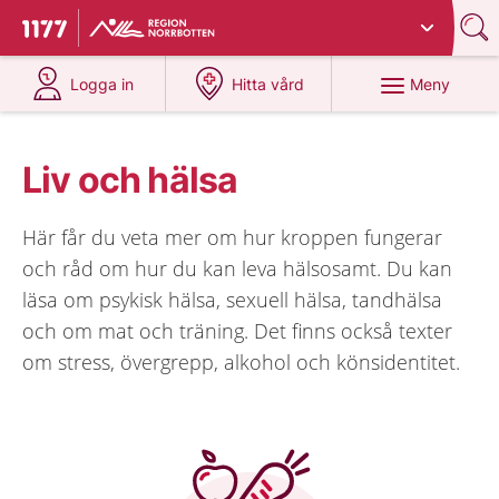
Du har valt region
Norrbotten
.
Till startsidan för 1177
på 1177.se
på 1177.se
Meny
Logga in
Hitta vård
Liv och hälsa
Här får du veta mer om hur kroppen fungerar
och råd om hur du kan leva hälsosamt. Du kan
läsa om psykisk hälsa, sexuell hälsa, tandhälsa
och om mat och träning. Det finns också texter
om stress, övergrepp, alkohol och könsidentitet.