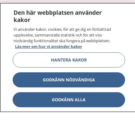
1177
–
tryggt om din hälsa och vård
Den här webbplatsen använder
kakor
På 1177.se får du råd om hälsa och information om
sjukdomar och vilka mottagningar du kan kontakta.
Vi använder kakor, cookies, för att ge dig en förbättrad
upplevelse, sammanställa statistik och för att viss
Logga in för att läsa din journal och göra dina
nödvändig funktionalitet ska fungera på webbplatsen.
vårdärenden. Ring telefonnummer 1177 för
Läs mer om hur vi använder kakor
sjukvårdsrådgivning dygnet runt.
1177 ger dig råd när du vill må bättre.
HANTERA KAKOR
GODKÄNN NÖDVÄNDIGA
Visa inn
1177 på flera språk
GODKÄNN ALLA
Visa inn
Om 1177
Visa inn
Kontakt