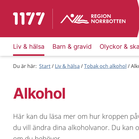
Till startsidan för 1177
Liv & hälsa
Barn & gravid
Olyckor & sk
Du är här:
Start
Liv & hälsa
Tobak och alkohol
Alk
Alkohol
Här kan du läsa mer om hur kroppen påv
du vill ändra dina alkoholvanor. Du kan 
om du behöver.