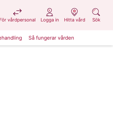
på 1177.se
på 1177.se
på 1177.se
på 1177.se
För vårdpersonal
Logga in
Hitta vård
Sök
ehandling
Så fungerar vården