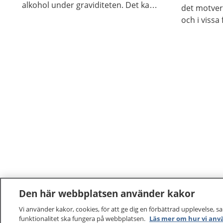
alkohol under graviditeten. Det kan
det motver
vara svårt att sluta om du är
och i vissa
beroende, men det finns hjälp att få.
vara skadli
inte på sa
Den här webbplatsen använder kakor
Vi använder kakor, cookies, för att ge dig en förbättrad upplevelse, s
funktionalitet ska fungera på webbplatsen.
Läs mer om hur vi anv