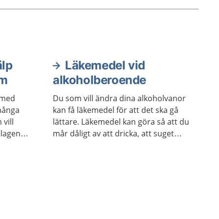
älp
Läkemedel vid
em
alkoholberoende
a med
Du som vill ändra dina alkoholvanor
många
kan få läkemedel för att det ska gå
vill
lättare. Läkemedel kan göra så att du
tlagen
mår dåligt av att dricka, att suget
du vill i
efter alkohol minskar eller att
nom
alkoholruset känns mindre positivt.