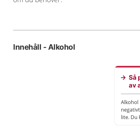
Innehåll - Alkohol
Så 
av 
Alkohol 
negativ
lite. Du
skador i
Alkohol 
andra s