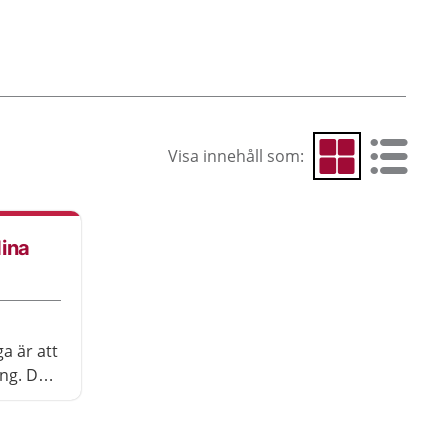
Visa innehåll som:
Visa som rutnät
Visa som 
dina
a är att
ing. Det
tt du
ra vanor