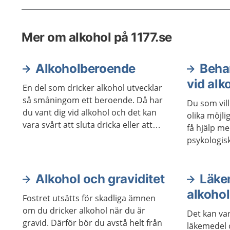
mycket 
kroppen 
Mer om alkohol på 1177.se
finns br
hjälp at
Alkoholberoende
Beha
vid al
En del som dricker alkohol utvecklar
så småningom ett beroende. Då har
Du som vil
du vant dig vid alkohol och det kan
olika möjli
vara svårt att sluta dricka eller att
få hjälp m
dricka mindre. Ett beroende leder till
psykologis
komplikationer och besvär av olika
vara lika e
slag. Det finns bra metoder för att bli
bra för oli
av med ett alkoholberoende.
Alkohol och graviditet
kan också 
Läke
stöd i själ
alkohol
Fostret utsätts för skadliga ämnen
om du dricker alkohol när du är
Det kan va
gravid. Därför bör du avstå helt från
läkemedel 