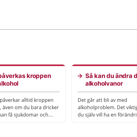
påverkas kroppen
Så kan du ändra 
alkohol
alkoholvanor
påverkar alltid kroppen
Det går att bli av med
t, även om du bara dricker
alkoholproblem. Det viktig
 kan få sjukdomar och
du själv vill ha en förändr
 hela kroppen av alkohol.
räcker inte att andra vill a
kan också göra så att
ska sluta. Många kan änd
jukdomar blir värre. Hur
utan behandling.