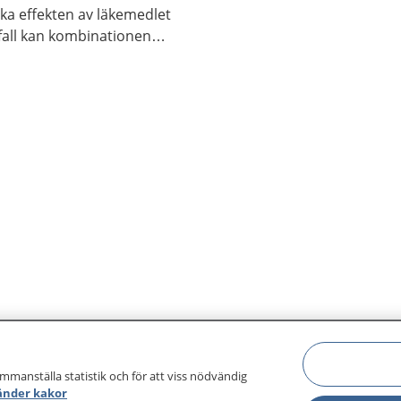
ka effekten av läkemedlet
 fall kan kombinationen
g. Alla personer reagerar
mma sätt.
ammanställa statistik och för att viss nödvändig
änder kakor