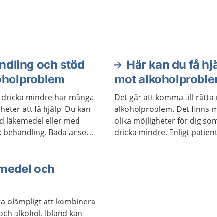
man kan dricka innan
ska skadas är olika. Det
a hjälp att få om du vill ha
t dricka mindre.
ndling och stöd
Här kan du få hj
koholproblem
mot alkoholprobl
l dricka mindre har många
Det går att komma till rätt
gheter att få hjälp. Du kan
alkoholproblem. Det finns 
ed läkemedel eller med
olika möjligheter för dig som 
k behandling. Båda anses
dricka mindre. Enligt patien
ffektiva, men passar olika
har du rätt att söka vård var 
ka personer. Behandlingar
Sverige. Alla som arbetar i
kombineras. En del får bra
medel och
vården har tystnadsplikt.
vhjälpsgrupper.
ra olämpligt att kombinera
och alkohol. Ibland kan