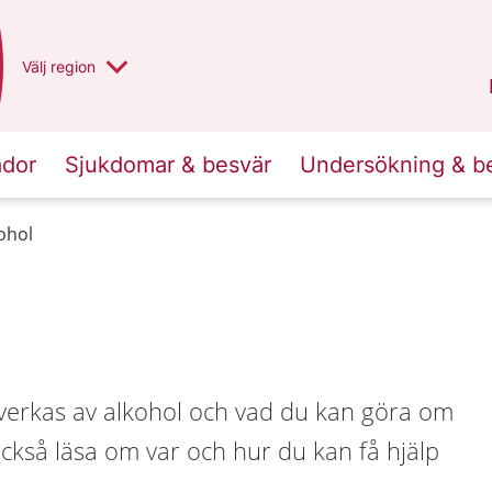
Du har valt region
Välj
en annan
region
Norrbotten
.
ador
Sjukdomar & besvär
Undersökning & b
ohol
erkas av alkohol och vad du kan göra om
också läsa om var och hur du kan få hjälp