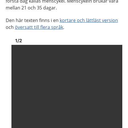
första dag kallas menscykel. Menscykeln brukar vara
mellan 21 och 35 dagar.
Den här texten finns i en
kortare och lättläst version
och
översatt till flera språk
.
Bild
1
Bild
1
1
/
2
Visa föregående bild
Visa n