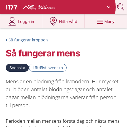
Du har valt region
Norrbotten
.
Till startsidan för 1177
på 1177.se
på 1177.se
Meny
Logga in
Hitta vård
Så fungerar kroppen
Så fungerar mens
Svenska
Lättläst svenska
Mens är en blödning från livmodern. Hur mycket
du blöder, antalet blödningsdagar och antalet
dagar mellan blödningarna varierar från person
till person.
Perioden mellan mensens första dag och nästa mens