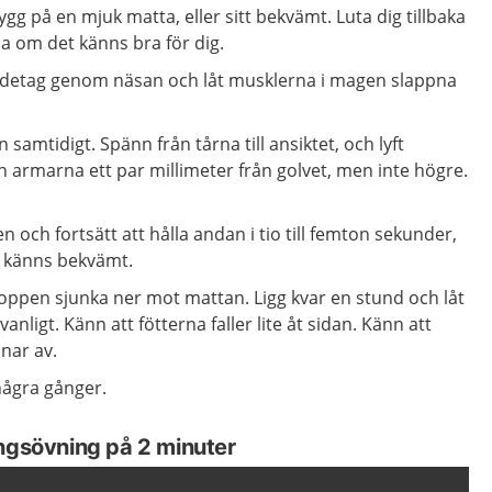
ygg på en mjuk matta, eller sitt bekvämt. Luta dig tillbaka
da om det känns bra för dig.
andetag genom näsan och låt musklerna i magen slappna
samtidigt. Spänn från tårna till ansiktet, och lyft
 armarna ett par millimeter från golvet, men inte högre.
n och fortsätt att hålla andan i tio till femton sekunder,
t känns bekvämt.
roppen sjunka ner mot mattan. Ligg kvar en stund och låt
nligt. Känn att fötterna faller lite åt sidan. Känn att
nar av.
ågra gånger.
ingsövning på 2 minuter