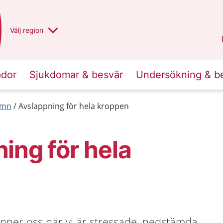
Du har valt region
Välj
en annan
region
Norrbotten
.
ador
Sjukdomar & besvär
Undersökning & b
ömn
Avslappning för hela kroppen
ing för hela
spänner oss när vi är stressade, nedstämda