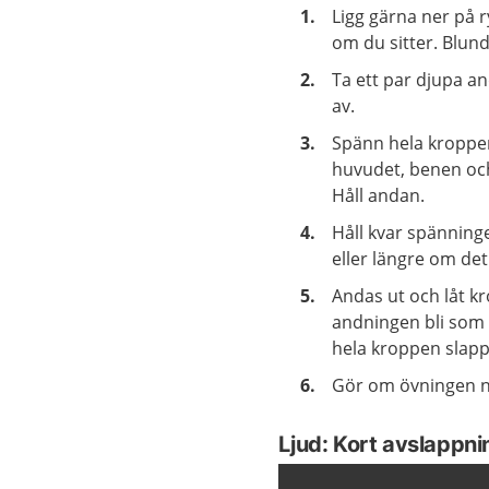
Ligg gärna ner på r
om du sitter. Blun
Ta ett par djupa 
av.
Spänn hela kroppen 
huvudet, benen och
Håll andan.
Håll kvar spänninge
eller längre om de
Andas ut och låt k
andningen bli som va
hela kroppen slapp
Gör om övningen n
Ljud: Kort avslappn