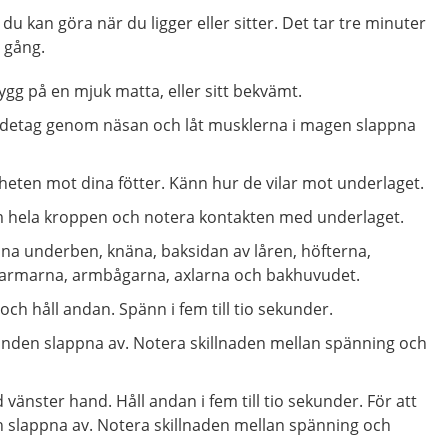
u kan göra när du ligger eller sitter. Det tar tre minuter
n gång.
ygg på en mjuk matta, eller sitt bekvämt.
andetag genom näsan och låt musklerna i magen slappna
ten mot dina fötter. Känn hur de vilar mot underlaget.
m hela kroppen och notera kontakten med underlaget.
 underben, knäna, baksidan av låren, höfterna,
 armarna, armbågarna, axlarna och bakhuvudet.
ch håll andan. Spänn i fem till tio sekunder.
anden slappna av. Notera skillnaden mellan spänning och
vänster hand. Håll andan i fem till tio sekunder. För att
 slappna av. Notera skillnaden mellan spänning och