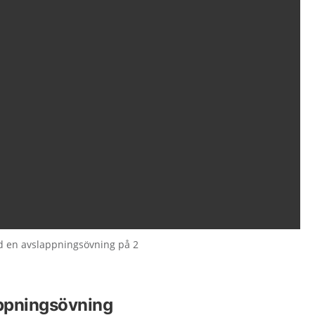
d en avslappningsövning på 2
appningsövning