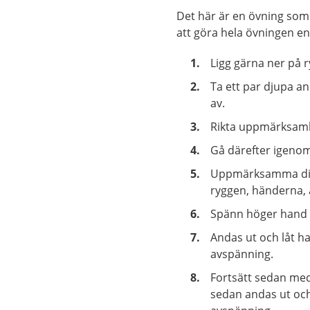
Det här är en övning som d
att göra hela övningen e
Ligg gärna ner på r
Ta ett par djupa 
av.
Rikta uppmärksamhe
Gå därefter igeno
Uppmärksamma dina
ryggen, händerna,
Spänn höger hand o
Andas ut och låt h
avspänning.
Fortsätt sedan med 
sedan andas ut och