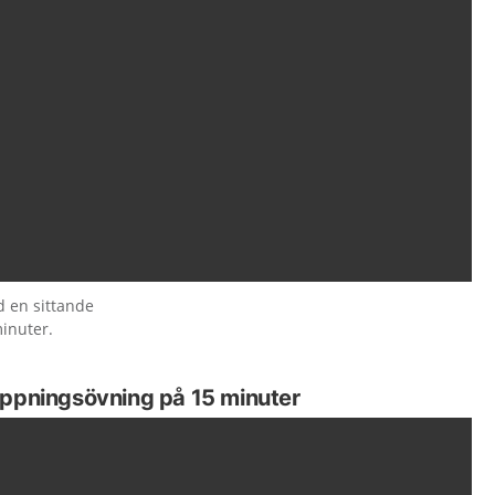
d en sittande
inuter.
appningsövning på 15 minuter