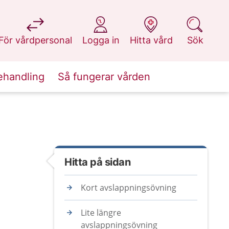
på 1177.se
på 1177.se
på 1177.se
på 1177.se
För vårdpersonal
Logga in
Hitta vård
Sök
ehandling
Så fungerar vården
Hitta på sidan
Kort avslappningsövning
Lite längre
avslappningsövning