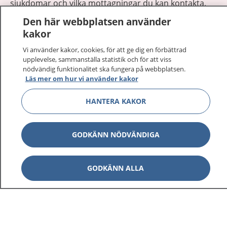
sjukdomar och vilka mottagningar du kan kontakta.
Logga in för att läsa din journal och göra dina
Den här webbplatsen använder
vårdärenden. Ring telefonnummer 1177 för
kakor
sjukvårdsrådgivning dygnet runt.
Vi använder kakor, cookies, för att ge dig en förbättrad
1177 ger dig råd när du vill må bättre.
upplevelse, sammanställa statistik och för att viss
nödvändig funktionalitet ska fungera på webbplatsen.
Läs mer om hur vi använder kakor
HANTERA KAKOR
Visa inn
1177 på flera språk
GODKÄNN NÖDVÄNDIGA
Visa inn
Om 1177
GODKÄNN ALLA
Visa inn
Kontakt
Behandling av personuppgifter