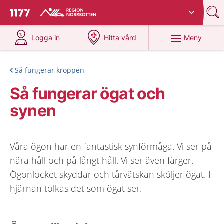
Du har valt region
Norrbotten
.
Till startsidan för 1177
på 1177.se
på 1177.se
Meny
Logga in
Hitta vård
Så fungerar kroppen
Så fungerar ögat och
synen
Våra ögon har en fantastisk synförmåga. Vi ser på
nära håll och på långt håll. Vi ser även färger.
Ögonlocket skyddar och tårvätskan sköljer ögat. I
hjärnan tolkas det som ögat ser.