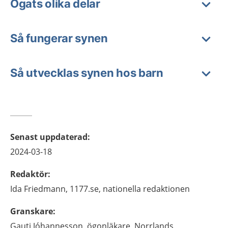
Ögats olika delar
Så fungerar synen
Så utvecklas synen hos barn
Senast uppdaterad
:
2024-03-18
Redaktör
:
Ida
Friedmann,
1177.se, nationella redaktionen
Granskare
:
Gauti
Jóhannesson,
ögonläkare,
Norrlands