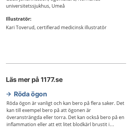
universitetssjukhus,
Umeå
Illustratör
:
Kari
Toverud,
certifierad medicinsk illustratör
Läs mer på 1177.se
Röda ögon
Röda ögon är vanligt och kan bero på flera saker. Det
kan till exempel bero på att ögonen är
överansträngda eller torra. Det kan också bero på en
inflammation eller att ett litet blodkärl brustit i
ögonvitan. Oftast går besvären över av sig själv men