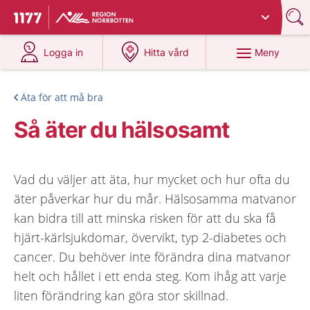
Du har valt region
Norrbotten
.
Till startsidan för 1177
på 1177.se
på 1177.se
Meny
Logga in
Hitta vård
Äta för att må bra
Så äter du hälsosamt
Vad du väljer att äta, hur mycket och hur ofta du
äter påverkar hur du mår. Hälsosamma matvanor
kan bidra till att minska risken för att du ska få
hjärt-kärlsjukdomar, övervikt, typ 2-diabetes och
cancer. Du behöver inte förändra dina matvanor
helt och hållet i ett enda steg. Kom ihåg att varje
liten förändring kan göra stor skillnad.