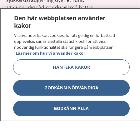
1177 ger dig råd när du vill må bättre.
Den här webbplatsen använder
kakor
Vi använder kakor, cookies, för att ge dig en förbättrad
upplevelse, sammanställa statistik och för att viss
Visa inn
nödvändig funktionalitet ska fungera på webbplatsen.
1177 på flera språk
Läs mer om hur vi använder kakor
Visa inn
Om 1177
HANTERA KAKOR
Visa inn
Kontakt
GODKÄNN NÖDVÄNDIGA
Behandling av personuppgifter
GODKÄNN ALLA
Hantering av kakor