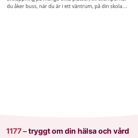
du åker buss, när du är i ett väntrum, på din skola
eller arbetsplats. Du kan också öva avslappning när
du ligger ner.
1177
–
tryggt om din hälsa och vård