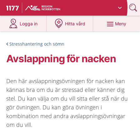
Du har valt region
Norrbotten
.
Till startsidan för 1177
på 1177.se
på 1177.se
Meny
Logga in
Hitta vård
Stresshantering och sömn
Avslappning för nacken
Den här avslappningsövningen för nacken kan
kännas bra om du är stressad eller känner dig
stel. Du kan välja om du vill sitta eller stå när du
gör övningen. Du kan göra övningen i
kombination med andra avslappningsövningar
om du vill.