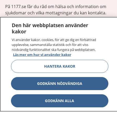
På 1177.se får du råd om hälsa och information om
sjukdomar och vilka mottagningar du kan kontakta.
Logga in för att läsa din journal och göra dina
Den här webbplatsen använder
vårdärenden. Ring telefonnummer 1177 för
kakor
sjukvårdsrådgivning dygnet runt.
1177 ger dig råd när du vill må bättre.
Vi använder kakor, cookies, för att ge dig en förbättrad
upplevelse, sammanställa statistik och för att viss
nödvändig funktionalitet ska fungera på webbplatsen.
Läs mer om hur vi använder kakor
HANTERA KAKOR
Visa inn
1177 på flera språk
GODKÄNN NÖDVÄNDIGA
Visa inn
Om 1177
Visa inn
GODKÄNN ALLA
Kontakt