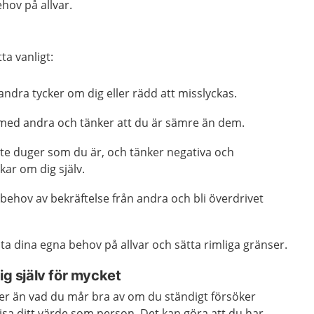
hov på allvar.
ta vanligt:
andra tycker om dig eller rädd att misslyckas.
 med andra och tänker att du är sämre än dem.
nte duger som du är, och tänker negativa och
ar om dig själv.
 behov av bekräftelse från andra och bli överdrivet
 ta dina egna behov på allvar och sätta rimliga gränser.
ig själv för mycket
mer än vad du mår bra av om du ständigt försöker
visa ditt värde som person. Det kan göra att du har