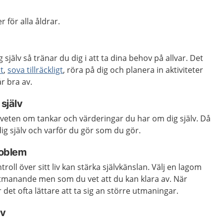
r för alla åldrar.
jälv så tränar du dig i att ta dina behov på allvar. Det
t
,
sova tillräckligt
, röra på dig och planera in aktiviteter
r bra av.
 själv
dveten om tankar och värderingar du har om dig själv. Då
 dig själv och varför du gör som du gör.
roblem
roll över sitt liv kan stärka självkänslan. Välj en lagom
tmanande men som du vet att du kan klara av. När
r det ofta lättare att ta sig an större utmaningar.
lv