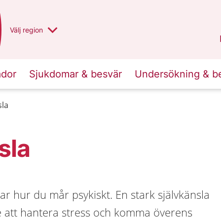
Du har valt region
Välj
en annan
region
Norrbotten
.
ador
Sjukdomar & besvär
Undersökning & b
sla
sla
ar hur du mår psykiskt. En stark självkänsla
re att hantera stress och komma överens