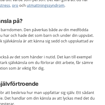
stress,
oro
och
utmattningssyndrom
.
änsla på?
a i barndomen. Den påverkas både av din medfödda
du har och hade det som barn och under din uppväxt.
rk självkänsla är att känna sig sedd och uppskattad av
också av det som händer i nutid. Det kan till exempel
stark självkänsla om du förlorar ditt arbete, får sämre
ation som är viktig för dig.
självförtroende
ör att beskriva hur man uppfattar sig själv. Ett sådant
e. Det handlar om din känsla av att lyckas med det du
presterar.