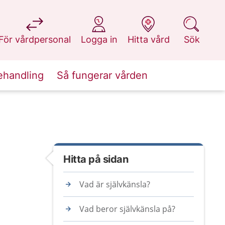
på 1177.se
på 1177.se
på 1177.se
på 1177.se
För vårdpersonal
Logga in
Hitta vård
Sök
ehandling
Så fungerar vården
Hitta på sidan
Vad är självkänsla?
Vad beror självkänsla på?