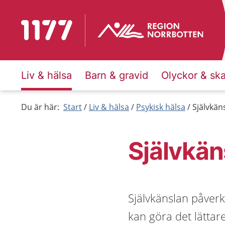
Till startsidan för 1177
Liv & hälsa
Barn & gravid
Olyckor & sk
Du är här:
Start
Liv & hälsa
Psykisk hälsa
Självkän
Självkän
Självkänslan påverk
kan göra det lätta