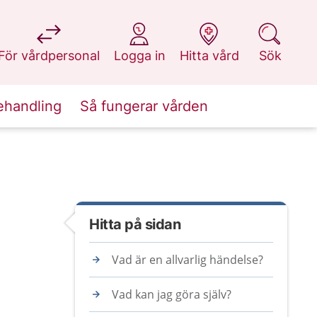
på 1177.se
på 1177.se
på 1177.se
på 1177.se
För vårdpersonal
Logga in
Hitta vård
Sök
ehandling
Så fungerar vården
Hitta på sidan
Vad är en allvarlig händelse?
Vad kan jag göra själv?