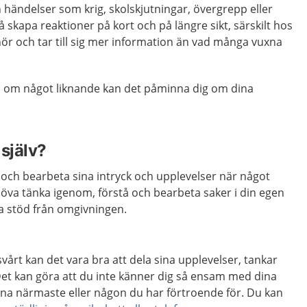
n händelser som krig, skolskjutningar, övergrepp eller
 skapa reaktioner på kort och på längre sikt, särskilt hos
r och tar till sig mer information än vad många vuxna
d om något liknande kan det påminna dig om dina
själv?
a och bearbeta sina intryck och upplevelser när något
ehöva tänka igenom, förstå och bearbeta saker i din egen
va stöd från omgivningen.
årt kan det vara bra att dela sina upplevelser, tankar
et kan göra att du inte känner dig så ensam med dina
ina närmaste eller någon du har förtroende för. Du kan