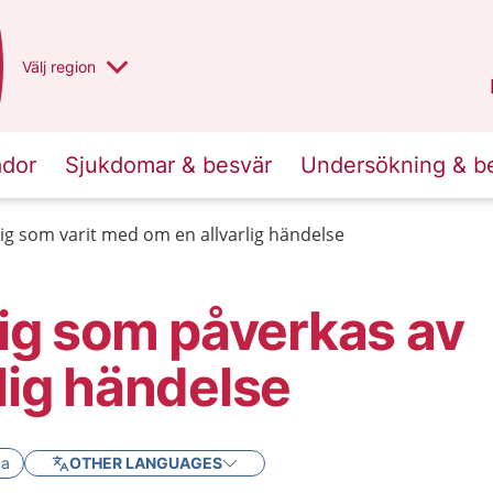
Du har valt region
Välj
en annan
region
Norrbotten
.
ador
Sjukdomar & besvär
Undersökning & b
 dig som varit med om en allvarlig händelse
 dig som påverkas av
rlig händelse
ka
OTHER LANGUAGES