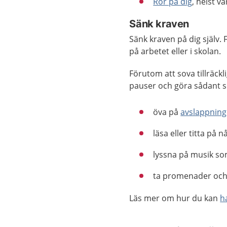
Rör på dig
, helst v
Sänk kraven
Sänk kraven på dig själv. 
på arbetet eller i skolan.
Förutom att sova tillräck
pauser och göra sådant s
öva på
avslappning
läsa eller titta på
lyssna på musik som
ta promenader och 
Läs mer om hur du kan
h