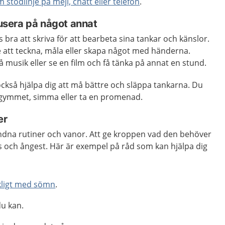
stödlinje på mejl, chatt eller telefon
.
okusera på något annat
s bra att skriva för att bearbeta sina tankar och känslor.
e att teckna, måla eller skapa något med händerna.
å musik eller se en film och få tänka på annat en stund.
ckså hjälpa dig att må bättre och släppa tankarna. Du
å gymmet, simma eller ta en promenad.
er
undna rutiner och vanor. Att ge kroppen vad den behöver
s och ångest. Här är exempel på råd som kan hjälpa dig
ckligt med sömn
.
u kan.