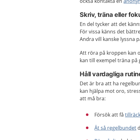
också kontakta en
anonym 
Skriv, träna eller f
En del tycker att det känn
För vissa känns det bättr
Andra vill kanske lyssna p
Att röra på kroppen kan o
kan till exempel träna p
Håll vardagliga rutin
Det är bra att ha regelb
kan hjälpa mot oro, stres
att må bra:
Försök att få
tillrä
Ät så regelbundet
d