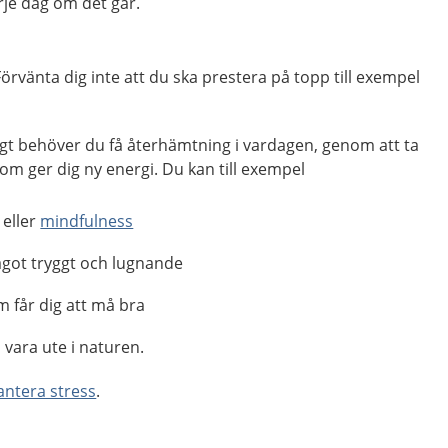
arje dag om det går.
Förvänta dig inte att du ska prestera på topp till exempel
ligt behöver du få återhämtning i vardagen, genom att ta
om ger dig ny energi. Du kan till exempel
eller
mindfulness
 något tryggt och lugnande
 får dig att må bra
vara ute i naturen.
antera stress
.