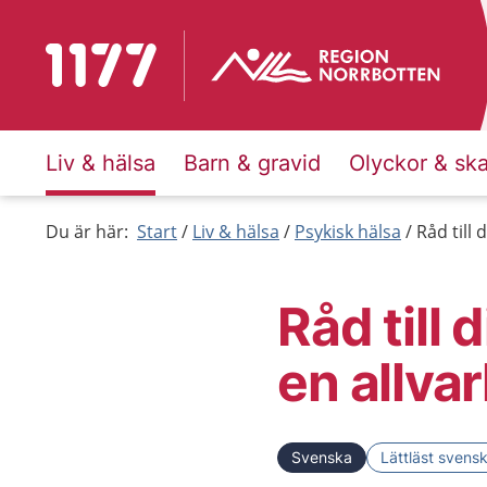
Till startsidan för 1177
Liv & hälsa
Barn & gravid
Olyckor & sk
Du är här:
Start
Liv & hälsa
Psykisk hälsa
Råd till
Råd till
en allva
Svenska
Lättläst svens