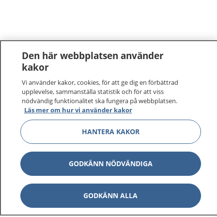
Den här webbplatsen använder
kakor
1177
–
tryggt om din hälsa och vård
Vi använder kakor, cookies, för att ge dig en förbättrad
upplevelse, sammanställa statistik och för att viss
nödvändig funktionalitet ska fungera på webbplatsen.
På 1177.se får du råd om hälsa och information om
Läs mer om hur vi använder kakor
sjukdomar och vilka mottagningar du kan kontakta.
Logga in för att läsa din journal och göra dina
HANTERA KAKOR
vårdärenden. Ring telefonnummer 1177 för
sjukvårdsrådgivning dygnet runt.
GODKÄNN NÖDVÄNDIGA
1177 ger dig råd när du vill må bättre.
GODKÄNN ALLA