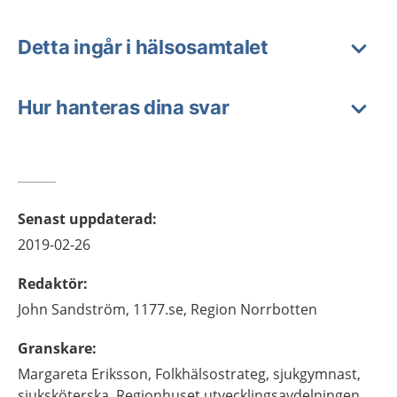
Detta ingår i hälsosamtalet
Hur hanteras dina svar
Senast uppdaterad
:
2019-02-26
Redaktör
:
John
Sandström,
1177.se, Region Norrbotten
Granskare
:
Margareta
Eriksson,
Folkhälsostrateg, sjukgymnast,
sjuksköterska,
Regionhuset utvecklingsavdelningen,