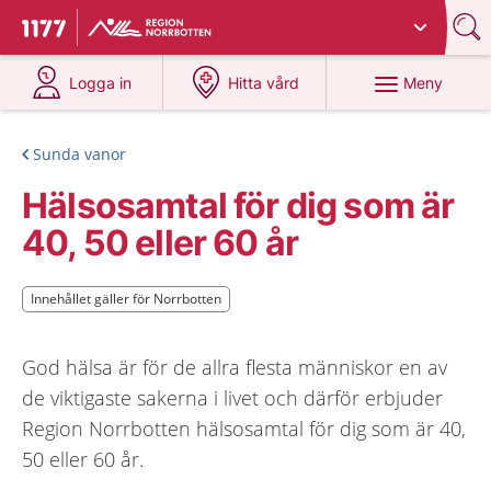
Du har valt region
Norrbotten
.
Till startsidan för 1177
på 1177.se
på 1177.se
Meny
Logga in
Hitta vård
Sunda vanor
Hälsosamtal för dig som är
40, 50 eller 60 år
Innehållet gäller för Norrbotten
Innehållet gäller för Norrbotten
God hälsa är för de allra flesta människor en av
de viktigaste sakerna i livet och därför erbjuder
Region Norrbotten hälsosamtal för dig som är 40,
50 eller 60 år.