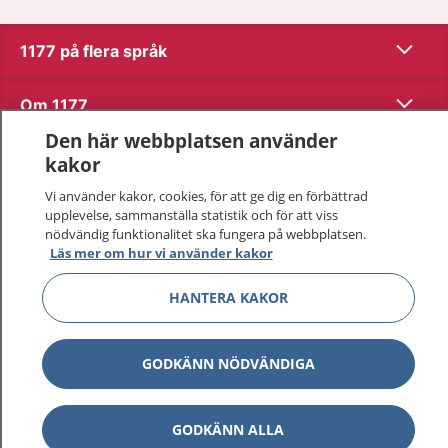
Visa inn
1177 på flera språk
Visa inn
Om 1177
Den här webbplatsen använder
Visa inn
Kontakt
kakor
Vi använder kakor, cookies, för att ge dig en förbättrad
upplevelse, sammanställa statistik och för att viss
Behandling av personuppgifter
nödvändig funktionalitet ska fungera på webbplatsen.
Läs mer om hur vi använder kakor
Hantering av kakor
HANTERA KAKOR
Inställningar för kakor
GODKÄNN NÖDVÄNDIGA
1177 – en tjänst från
Inera.
GODKÄNN ALLA