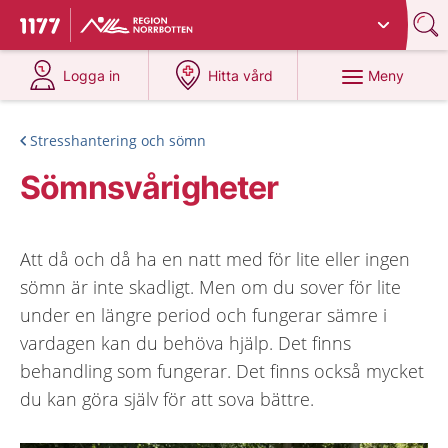
Du har valt region
Norrbotten
.
Till startsidan för 1177
på 1177.se
på 1177.se
Meny
Logga in
Hitta vård
Stresshantering och sömn
Sömnsvårigheter
Att då och då ha en natt med för lite eller ingen
sömn är inte skadligt. Men om du sover för lite
under en längre period och fungerar sämre i
vardagen kan du behöva hjälp. Det finns
behandling som fungerar. Det finns också mycket
du kan göra själv för att sova bättre.