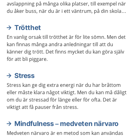
avslappning på många olika platser, till exempel när
du åker buss, när du är i ett väntrum, på din skola
eller arbetsplats. Du kan också öva avslappning när
du ligger ner.
Trötthet
En vanlig orsak till trötthet är för lite sömn. Men det
kan finnas många andra anledningar till att du
känner dig trött. Det finns mycket du kan göra själv
för att bli piggare.
Stress
Stress kan ge dig extra energi när du har bråttom
eller måste klara något viktigt. Men du kan må dåligt
om du är stressad för länge eller för ofta. Det är
viktigt att få pauser från stress.
Mindfulness – medveten närvaro
Medveten närvaro är en metod som kan användas