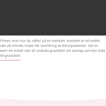
Filmen visar hur du sätter på en kondom. Kondom är ett enkelt
sätt att minska risken för överföring av könssjukdomar. Det är
även ett enkelt sätt att undvika graviditet vid samlag som kan leda
till graviditet.