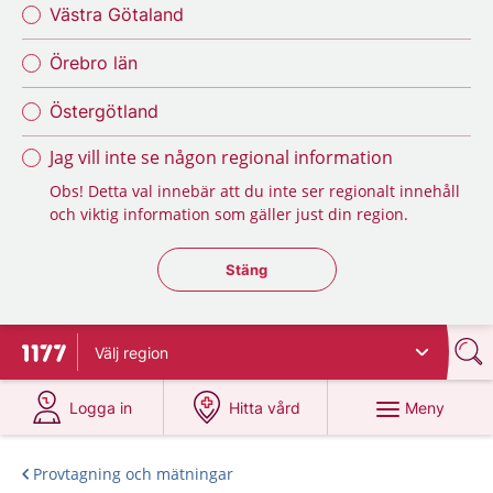
Västra Götaland
Örebro län
Östergötland
Jag vill inte se någon regional information
Obs! Detta val innebär att du inte ser regionalt innehåll
och viktig information som gäller just din region.
Stäng regionsväljaren
Stäng
Välj
region
Till startsidan för 1177
på 1177.se
på 1177.se
Meny
Logga in
Hitta vård
Provtagning och mätningar