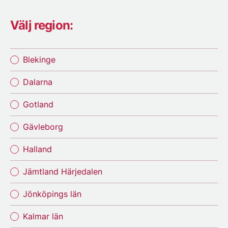
Välj region:
Blekinge
Dalarna
Gotland
Gävleborg
Halland
Jämtland Härjedalen
Jönköpings län
Kalmar län