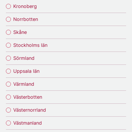
Kronoberg
Norrbotten
Skåne
Stockholms län
Sörmland
Uppsala län
Värmland
Västerbotten
Västernorrland
Västmanland