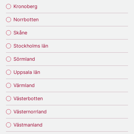
Kronoberg
Norrbotten
Skåne
Stockholms län
Sörmland
Uppsala län
Värmland
Västerbotten
Västernorrland
Västmanland