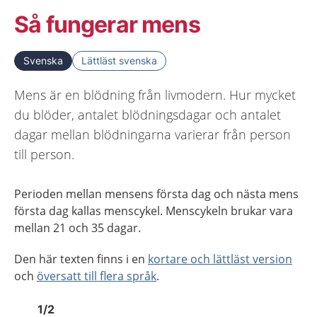
Så fungerar mens
Svenska
Lättläst svenska
Mens är en blödning från livmodern. Hur mycket
du blöder, antalet blödningsdagar och antalet
dagar mellan blödningarna varierar från person
till person.
Perioden mellan mensens första dag och nästa mens
första dag kallas menscykel. Menscykeln brukar vara
mellan 21 och 35 dagar.
Den här texten finns i en
kortare och lättläst version
och
översatt till flera språk
.
Bild
1
Bild
1
1
/
2