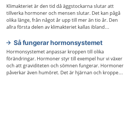
Klimakteriet är den tid då äggstockarna slutar att
tillverka hormoner och mensen slutar. Det kan pågå
olika länge, från något år upp till mer än tio år. Den
allra första delen av klimakteriet kallas ibland
förklimakteriet.
Så fungerar hormonsystemet
Hormonsystemet anpassar kroppen till olika
förändringar. Hormoner styr till exempel hur vi växer
och att graviditeten och sömnen fungerar. Hormoner
påverkar även humöret. Det är hjärnan och kroppen
som meddelar hormonsystemet vilka hormon som
behöver bildas.