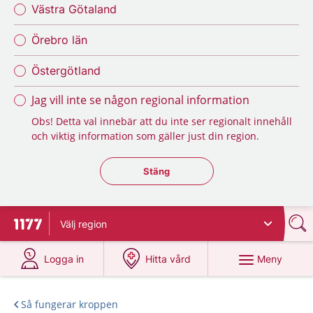
Västra Götaland
Örebro län
Östergötland
Jag vill inte se någon regional information
Obs! Detta val innebär att du inte ser regionalt innehåll
och viktig information som gäller just din region.
Stäng regionsväljaren
Stäng
Välj
region
Till startsidan för 1177
på 1177.se
på 1177.se
Meny
Logga in
Hitta vård
Så fungerar kroppen