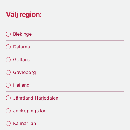
Välj region:
Blekinge
Dalarna
Gotland
Gävleborg
Halland
Jämtland Härjedalen
Jönköpings län
Kalmar län