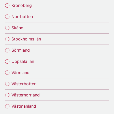
Kronoberg
Norrbotten
Skåne
Stockholms län
Sörmland
Uppsala län
Värmland
Västerbotten
Västernorrland
Västmanland