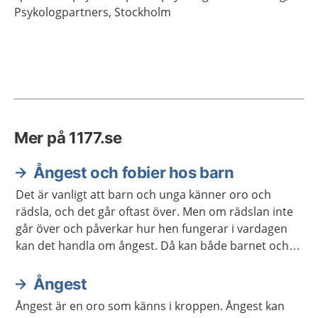
Psykologpartners,
Stockholm
Mer på 1177.se
Ångest och fobier hos barn
Det är vanligt att barn och unga känner oro och
rädsla, och det går oftast över. Men om rädslan inte
går över och påverkar hur hen fungerar i vardagen
kan det handla om ångest. Då kan både barnet och
du som är vuxen behöva hjälp och stöd. Ibland
behövs behandling.
Ångest
Ångest är en oro som känns i kroppen. Ångest kan