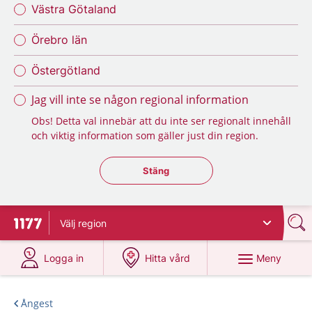
Västra Götaland
Örebro län
Östergötland
Jag vill inte se någon regional information
Obs! Detta val innebär att du inte ser regionalt innehåll
och viktig information som gäller just din region.
Stäng regionsväljaren
Stäng
Välj
region
Till startsidan för 1177
på 1177.se
på 1177.se
Meny
Logga in
Hitta vård
Ångest