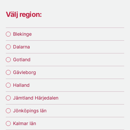
Välj region:
Blekinge
Dalarna
Gotland
Gävleborg
Halland
Jämtland Härjedalen
Jönköpings län
Kalmar län