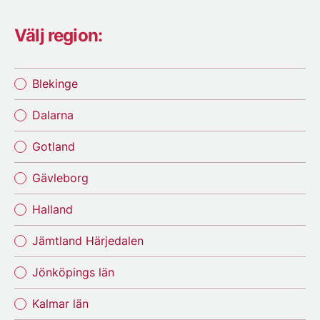
Välj region:
Blekinge
Dalarna
Gotland
Gävleborg
Halland
Jämtland Härjedalen
Jönköpings län
Kalmar län