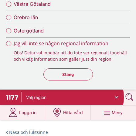
Västra Götaland
Örebro län
Östergötland
Jag vill inte se någon regional information
Obs! Detta val innebär att du inte ser regionalt innehåll
och viktig information som gäller just din region.
Stäng regionsväljaren
Stäng
Välj
region
Till startsidan för 1177
på 1177.se
på 1177.se
Meny
Logga in
Hitta vård
Näsa och luktsinne