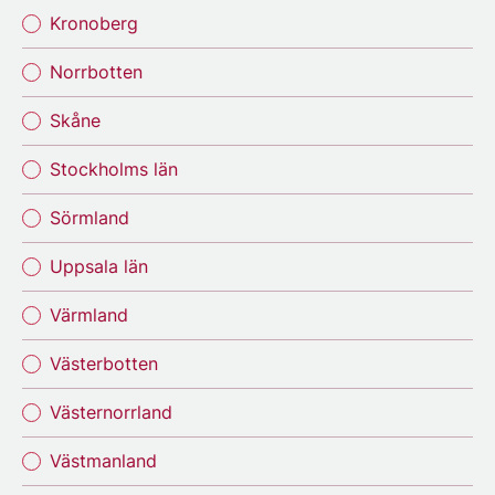
Kronoberg
Norrbotten
Skåne
Stockholms län
Sörmland
Uppsala län
Värmland
Västerbotten
Västernorrland
Västmanland