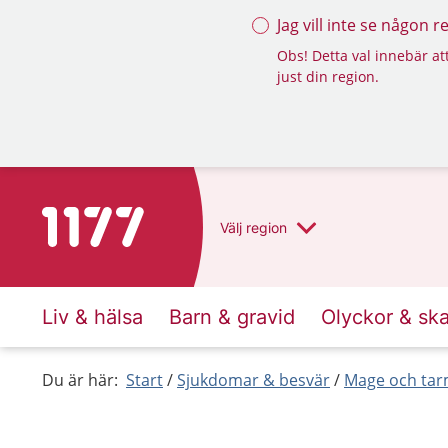
Jag vill inte se någon 
Obs! Detta val innebär att
just din region.
Till startsidan för 1177
Välj
region
Liv & hälsa
Barn & gravid
Olyckor & sk
Du är här:
Start
Sjukdomar & besvär
Mage och ta