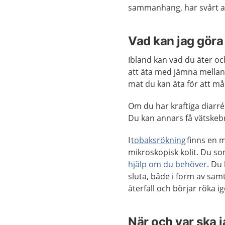
sammanhang, har svårt att 
Vad kan jag göra 
Ibland kan vad du äter o
att äta med jämna mellan
mat du kan äta för att må
Om du har kraftiga diarr
Du kan annars få vätskeb
I
tobaksrökning
finns en 
mikroskopisk kolit. Du s
hjälp om du behöver
. Du
sluta, både i form av sam
återfall och börjar röka ig
När och var ska 