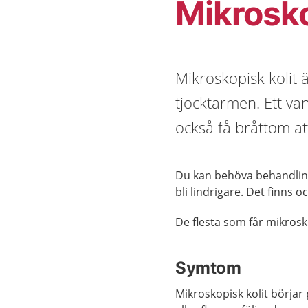
Mikrosko
Mikroskopisk kolit 
tjocktarmen. Ett va
också få bråttom att
Du kan behöva behandling 
bli lindrigare. Det finns 
De flesta som får mikrosko
Symtom
Mikroskopisk kolit börjar p