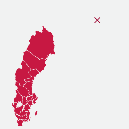
Stäng regionsvälj