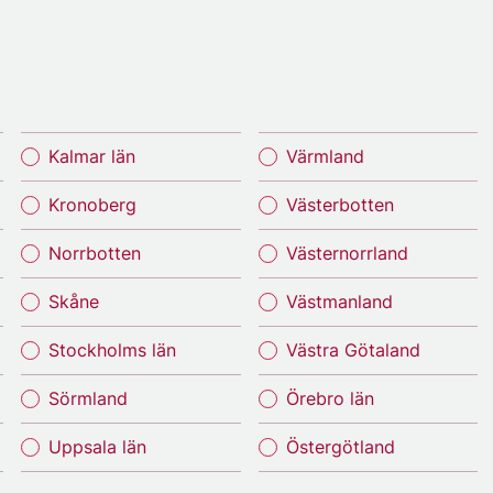
Kalmar län
Värmland
Kronoberg
Västerbotten
Norrbotten
Västernorrland
Skåne
Västmanland
Stockholms län
Västra Götaland
Sörmland
Örebro län
Uppsala län
Östergötland