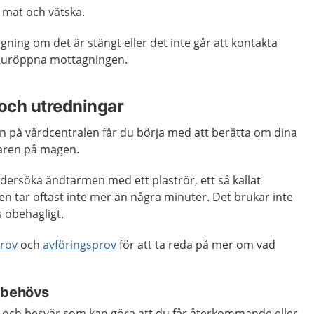
a mat och vätska.
ning om det är stängt eller det inte går att kontakta
jouröppna mottagningen.
och utredningar
en på vårdcentralen får du börja med att berätta om dina
karen på magen.
ersöka ändtarmen med ett plaströr, ett så kallat
n tar oftast inte mer än några minuter. Det brukar inte
 obehagligt.
rov
och
avföringsprov
för att ta reda på mer om vad
 behövs
r och besvär som kan göra att du får återkommande eller