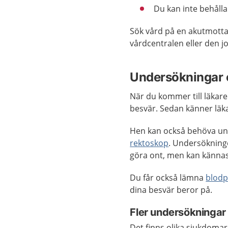
Du kan inte behåll
Sök vård på en akutmottag
vårdcentralen eller den 
Undersökningar 
När du kommer till läkar
besvär. Sedan känner lä
Hen kan också behöva und
rektoskop
. Undersökninge
göra ont, men kan kännas
Du får också lämna
blodp
dina besvär beror på.
Fler undersökningar
Det finns olika sjukdoma