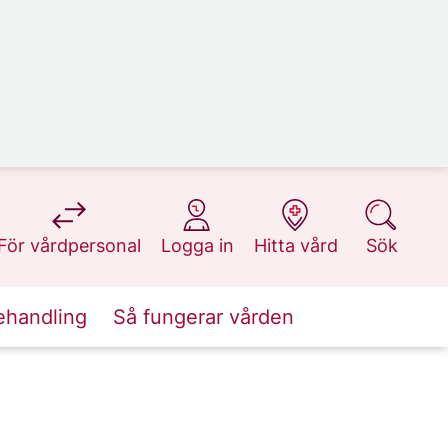
på 1177.se
på 1177.se
på 1177.se
på 1177.se
För vårdpersonal
Logga in
Hitta vård
Sök
ehandling
Så fungerar vården