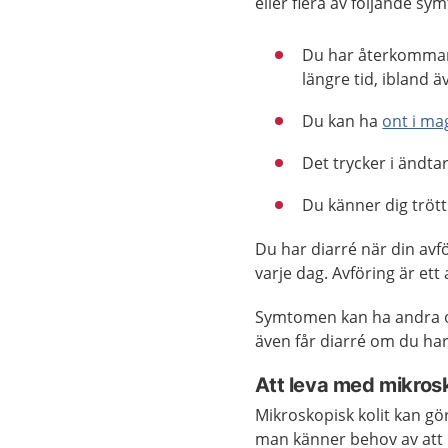
eller flera av följande sy
Du har återkommand
längre tid, ibland ä
Du kan ha
ont i ma
Det trycker i ändta
Du känner dig trött
Du har diarré när din avfö
varje dag. Avföring är ett
Symtomen kan ha andra 
även får diarré om du har
Att leva med mikrosk
Mikroskopisk kolit kan gö
man känner behov av att b