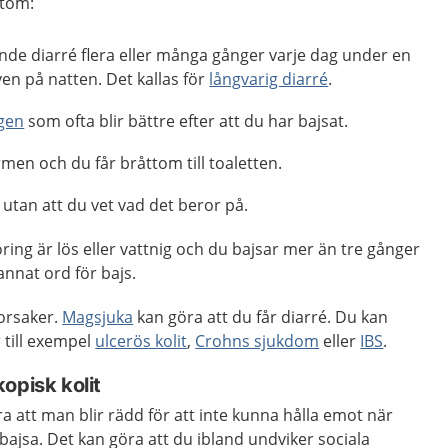
mtom:
e diarré flera eller många gånger varje dag under en
ven på natten. Det kallas för
långvarig diarré
.
gen
som ofta blir bättre efter att du har bajsat.
rmen och du får bråttom till toaletten.
 utan att du vet vad det beror på.
ring är lös eller vattnig och du bajsar mer än tre gånger
 annat ord för bajs.
orsaker.
Magsjuka
kan göra att du får diarré. Du kan
 till exempel
ulcerös kolit
,
Crohns sjukdom
eller
IBS
.
opisk kolit
ra att man blir rädd för att inte kunna hålla emot när
ajsa. Det kan göra att du ibland undviker sociala