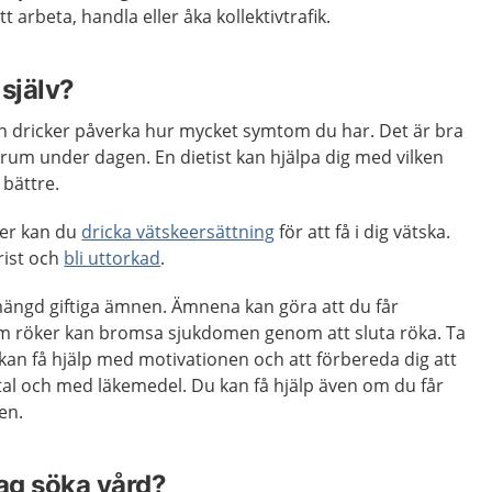
arbeta, handla eller åka kollektivtrafik.
själv?
ch dricker påverka hur mycket symtom du har. Det är bra
rum under dagen. En dietist kan hjälpa dig med vilken
 bättre.
éer kan du
dricka vätskeersättning
för att få i dig vätska.
rist och
bli uttorkad
.
mängd giftiga ämnen. Ämnena kan göra att du får
om röker kan bromsa sjukdomen genom att sluta röka. Ta
 kan få hjälp med motivationen och att förbereda dig att
tal och med läkemedel. Du kan få hjälp även om du får
en.
jag söka vård?