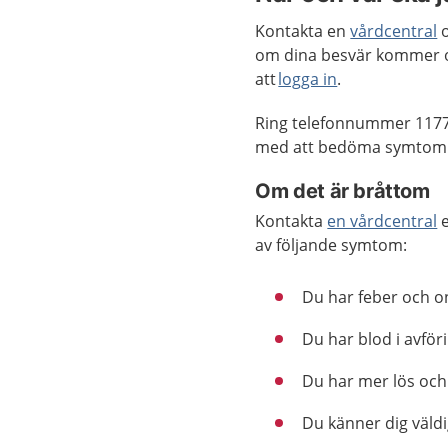
Kontakta en
vårdcentral
o
om dina besvär kommer 
att
logga in
.
Ring telefonnummer 1177
med att bedöma symtom el
Om det är bråttom
Kontakta
en vårdcentral
e
av följande symtom:
Du har feber och o
Du har blod i avför
Du har mer lös och 
Du känner dig väldi