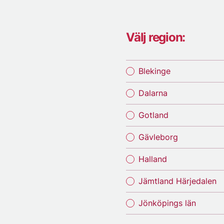
Välj region:
Blekinge
Dalarna
Gotland
Gävleborg
Halland
Jämtland Härjedalen
Jönköpings län