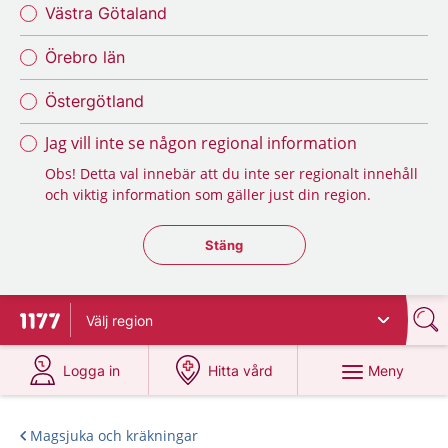
Västra Götaland
Örebro län
Östergötland
Jag vill inte se någon regional information
Obs! Detta val innebär att du inte ser regionalt innehåll
och viktig information som gäller just din region.
Stäng regionsväljaren
Stäng
Välj
region
Till startsidan för 1177
på 1177.se
på 1177.se
Meny
Logga in
Hitta vård
Magsjuka och kräkningar