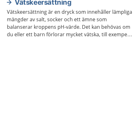
Vätskeersättning
Vätskeersättning är en dryck som innehåller lämpliga
mängder av salt, socker och ett ämne som
balanserar kroppens pH-värde. Det kan behövas om
du eller ett barn förlorar mycket vätska, till exempel
vid magsjuka eller om det är mycket varmt ute.