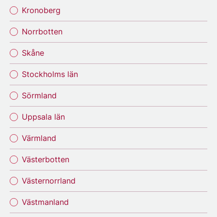
Kronoberg
Norrbotten
Skåne
Stockholms län
Sörmland
Uppsala län
Värmland
Västerbotten
Västernorrland
Västmanland