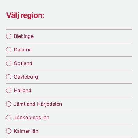
Välj region:
Blekinge
Dalarna
Gotland
Gävleborg
Halland
Jämtland Härjedalen
Jönköpings län
Kalmar län