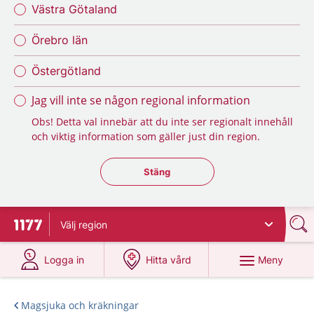
Västra Götaland
Örebro län
Östergötland
Jag vill inte se någon regional information
Obs! Detta val innebär att du inte ser regionalt innehåll
och viktig information som gäller just din region.
Stäng regionsväljaren
Stäng
Välj
region
Till startsidan för 1177
på 1177.se
på 1177.se
Meny
Logga in
Hitta vård
Magsjuka och kräkningar