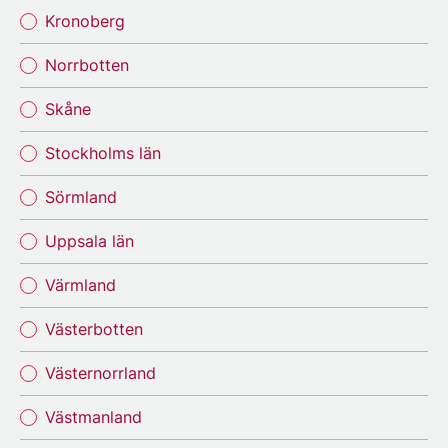
Kronoberg
Norrbotten
Skåne
Stockholms län
Sörmland
Uppsala län
Värmland
Västerbotten
Västernorrland
Västmanland