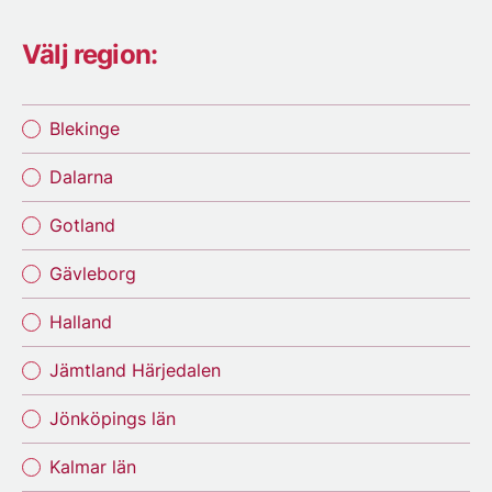
Välj region:
Blekinge
Dalarna
Gotland
Gävleborg
Halland
Jämtland Härjedalen
Jönköpings län
Kalmar län