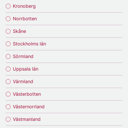
Kronoberg
Norrbotten
Skåne
Stockholms län
Sörmland
Uppsala län
Värmland
Västerbotten
Västernorrland
Västmanland