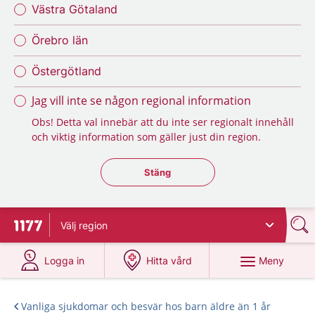
Västra Götaland
Örebro län
Östergötland
Jag vill inte se någon regional information
Obs! Detta val innebär att du inte ser regionalt innehåll
och viktig information som gäller just din region.
Stäng regionsväljaren
Stäng
Välj
region
Till startsidan för 1177
på 1177.se
på 1177.se
Meny
Logga in
Hitta vård
Vanliga sjukdomar och besvär hos barn äldre än 1 år