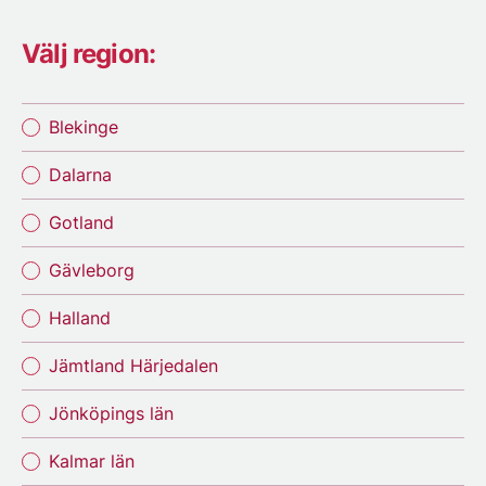
Välj region:
Blekinge
Dalarna
Gotland
Gävleborg
Halland
Jämtland Härjedalen
Jönköpings län
Kalmar län