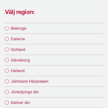
Välj region:
Blekinge
Dalarna
Gotland
Gävleborg
Halland
Jämtland Härjedalen
Jönköpings län
Kalmar län