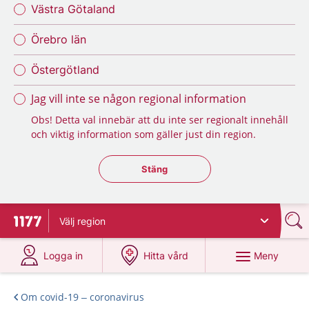
Västra Götaland
Örebro län
Östergötland
Jag vill inte se någon regional information
Obs! Detta val innebär att du inte ser regionalt innehåll
och viktig information som gäller just din region.
Stäng regionsväljaren
Stäng
Välj
region
Till startsidan för 1177
på 1177.se
på 1177.se
Meny
Logga in
Hitta vård
Om covid-19 – coronavirus