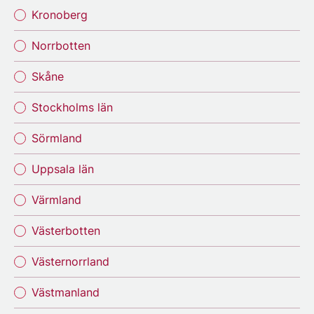
Kronoberg
Norrbotten
Skåne
Stockholms län
Sörmland
Uppsala län
Värmland
Västerbotten
Västernorrland
Västmanland