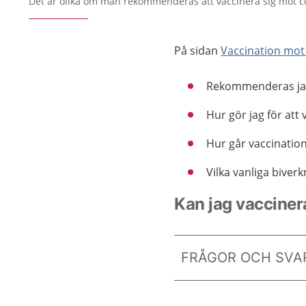
Det är olika om man rekommenderas att vaccinera sig mot c
På sidan
Vaccination mot
Rekommenderas jag
Hur gör jag för att
Hur går vaccinatione
Vilka vanliga biver
Kan jag vacciner
FRÅGOR OCH SVAR