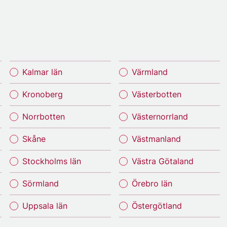
Kalmar län
Värmland
Kronoberg
Västerbotten
Norrbotten
Västernorrland
Skåne
Västmanland
Stockholms län
Västra Götaland
Sörmland
Örebro län
Uppsala län
Östergötland