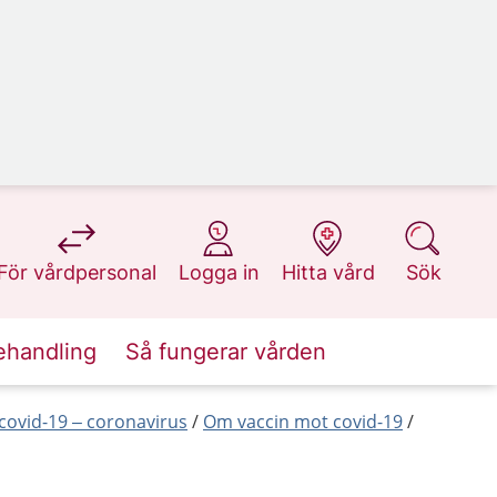
på 1177.se
på 1177.se
på 1177.se
på 1177.se
För vårdpersonal
Logga in
Hitta vård
Sök
ehandling
Så fungerar vården
ovid-19 – coronavirus
Om vaccin mot covid-19