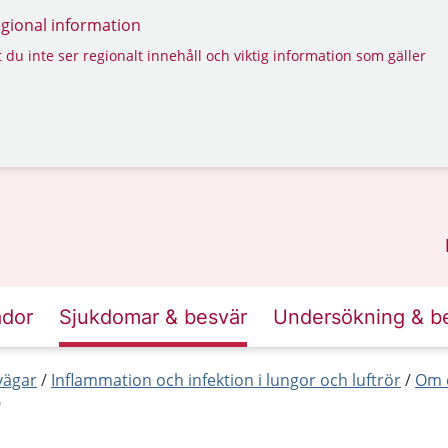
regional information
 du inte ser regionalt innehåll och viktig information som gäller
ador
Sjukdomar & besvär
Undersökning & b
vägar
Inflammation och infektion i lungor och luftrör
Om c
9