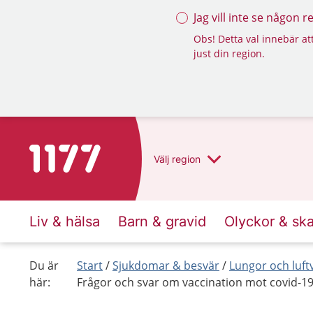
Jag vill inte se någon 
Obs! Detta val innebär att
just din region.
Till startsidan för 1177
Välj
region
Liv & hälsa
Barn & gravid
Olyckor & sk
Du är
Start
Sjukdomar & besvär
Lungor och luft
här:
Frågor och svar om vaccination mot covid-1