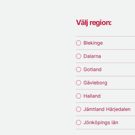
Välj region:
Blekinge
Dalarna
Gotland
Gävleborg
Halland
Jämtland Härjedalen
Jönköpings län