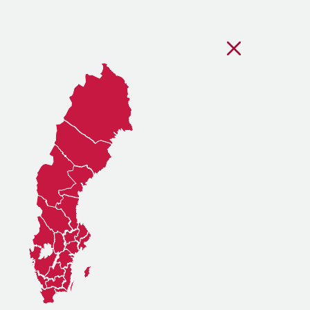
Stäng regionsvälj